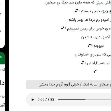
ی ببینی که همه دارن هم دیگه رو میخورن
 چیزه خوبی نیست ♮💕
ص
 امیدوارم فردا ها بهتر باشه
 ی خوبی برای زمین نمیبینم ♮💕
غ
آدمها دیوونه شدن
دیوونه ♮💕
یی که سربازای خداوندن
اونا هم ناراحتن ♮💕
آهن
♮💕
دا
 میخای ساله نیک / خیلی آروم آروم جدا میشی
ریمی
آه