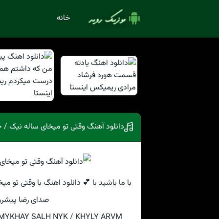
خانه
دانلود آهنگ وقتی تو میخای ساله نیک / 
با ما باشید با 💕 دانلود اهنگ با وقتی تو می
صدای رضا پیشرو
V MYKHAY SALH NYK / KHYLY ARVM