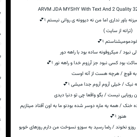
ARVM JDA MYSHY With Text And 2 Quality 32
ه
کثافت این دنیا داره حالمو بهم میزنه باور نداری اما
(ترانه از سایت )
ر
خودمومیشناستم ♮
حتی یه وقتا حرکت اولی نبود / میکروفونه 
ن
یه اینه بود و آسمون تلفون ساکت بود کسی نبود 
نگاه کن به خوابه قوچ / هرچه هس
ا
وقتی تو میخای ساله نیک / خیلی آروم 
همیشه واسه گاو و نادون رویایی نیست / بگو
ا
باغا بی آبی نبود مشکل ساده گذشت تو باده خنک / همه یه ماره
هنوز ♮💕
ا
وقتی معجزه بود و نبود اون ادامه ی نامه ی روزو نخوند / رضا