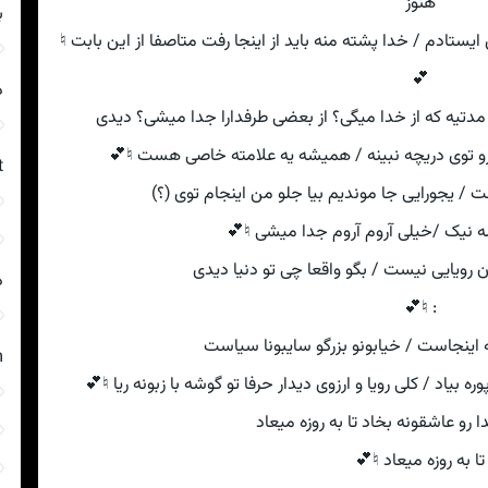
هنوز
ب
تادم / خدا پشته منه باید از اینجا رفت متاصفا از این بابت ♮
💕
د
 مدتیه که از خدا میگی؟ از بعضی طرفدارا جدا میشی؟ دیدی
و توی دریچه نبینه / همیشه یه علامته خاصی هست ♮💕
t
/ یجورایی جا موندیم بیا جلو من اینجام توی (؟)
ه نیک /خیلی آروم آروم جدا میشی ♮💕
 رویایی نیست / بگو واقعا چی تو دنیا دیدی
د
: ♮💕
 اینجاست / خیابونو بزرگو سایبونا سیاست
m
ه بیاد / کلی رویا و ارزوی دیدار حرفا تو گوشه با زبونه ریا ♮💕
 رو عاشقونه بخاد تا به روزه میعاد
تا به روزه میعاد ♮💕