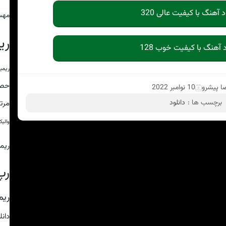
د آهنگ با کیفیت عالی 320
مهس
ری
د آهنگ با کیفیت خوب 128
ریمی
حص
ا پیشرو
10 نوامبر 2022
برچسب ها :
دانلود
مرت
والی
ریم
رپ
ریم
دان