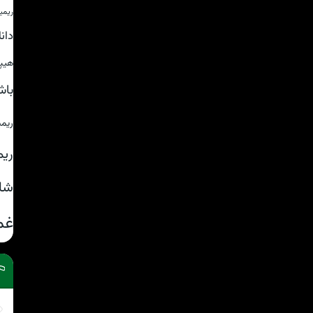
ریمی
دان
هیپ
باش
ریم
ریم
شا
غم