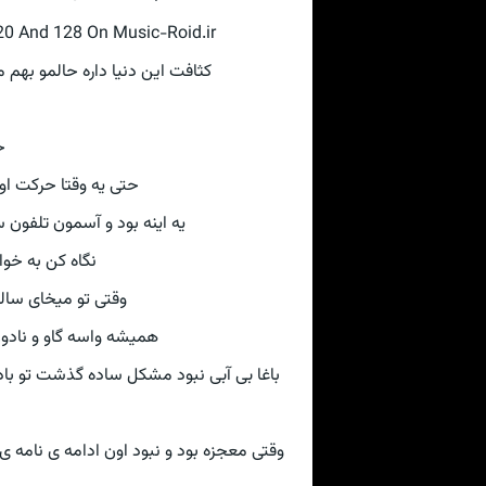
0 And 128 On Music-Roid.ir
 من نه دیوونه ی روانی نیستم ♮💕

ساده بود با راهه دور
جز آرزوم خدا و راهه نور ♮💕
ت از آنه اوست
آروم جدا میشی ♮💕
 واقعا چی تو دنیا دیدی
 دوسر شده بودنو ما به اون آفتاد مینازیم
 رسید به سوزو نسوخت من دارم روزهای خوبو