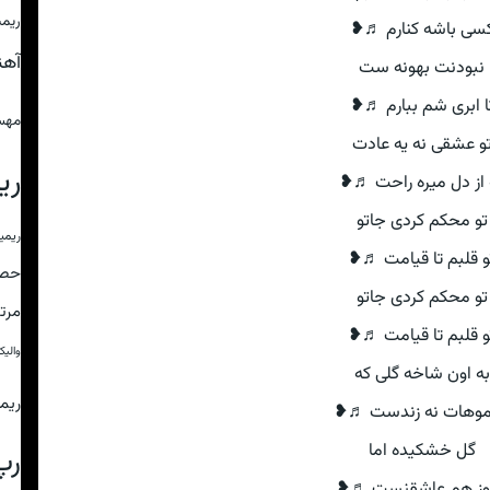
ریمی
سی باشه کنارم ♬❥
آه
نبودنت بهونه ست
ا ابری شم ببارم ♬❥
مهس
و عشقی نه یه عادت
ری
 از دل میره راحت ♬❥
تو محکم کردی جاتو
ریمی
و قلبم تا قیامت ♬❥
حص
تو محکم کردی جاتو
مرت
و قلبم تا قیامت ♬❥
والی
به اون شاخه گلی که
ریم
موهات نه زندست ♬❥
گل خشکیده اما
رپ
وز هم عاشقنست ♬❥