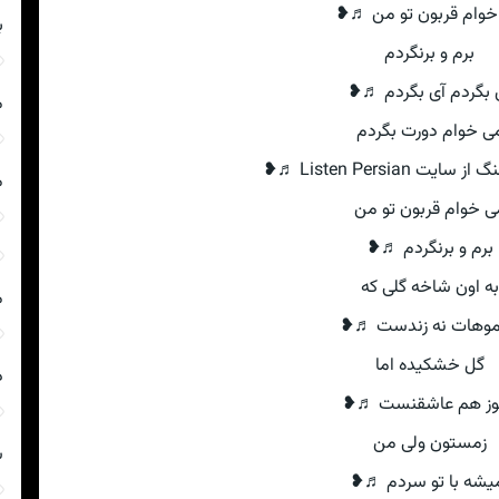
خوام قربون تو من ♬❥
ب
برم و برنگردم
 بگردم آی بگردم ♬❥
م
ی خوام دورت بگردم
ت Listen Persian ♬❥
م
ی خوام قربون تو من
برم و برنگردم ♬❥
به اون شاخه گلی که
م
موهات نه زندست ♬❥
گل خشکیده اما
د
وز هم عاشقنست ♬❥
زمستون ولی من
ش
یشه با تو سردم ♬❥