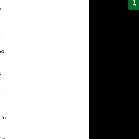
ک
ت
ت
که
ت
ت
رو 
هن