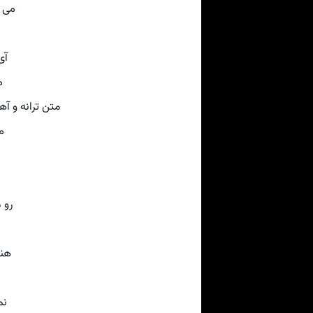
می 
آی
م
متن ترانه و آهنگ از سای
م
رو 
هن
نم