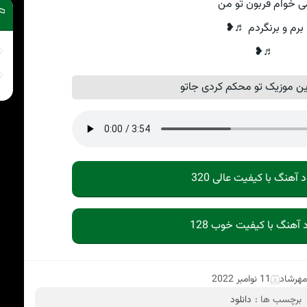
ی خوام قربون تو من
برم و برنگردم ♬❥
♬❥
ن موزیک تو محکم کردی جاتو
د آهنگ با کیفیت عالی 320
د آهنگ با کیفیت خوب 128
هرشاد
11 نوامبر 2022
برچسب ها :
دانلود