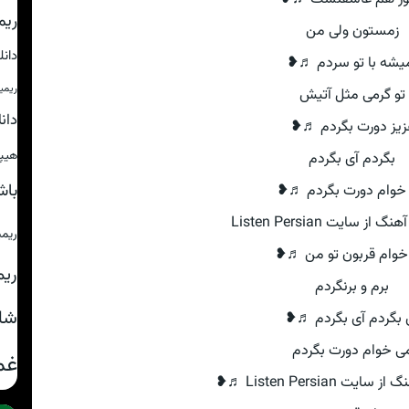
ریم
زمستون ولی من
دان
یشه با تو سردم ♬❥
ریمی
تو گرمی مثل آتیش
دان
زیز دورت بگردم ♬❥
هیپ
بگردم آی بگردم
باش
خوام دورت بگردم ♬❥
از سایت Listen Persian
ریم
خوام قربون تو من ♬❥
ریم
برم و برنگردم
شا
 بگردم آی بگردم ♬❥
ی خوام دورت بگردم
غم
ت Listen Persian ♬❥