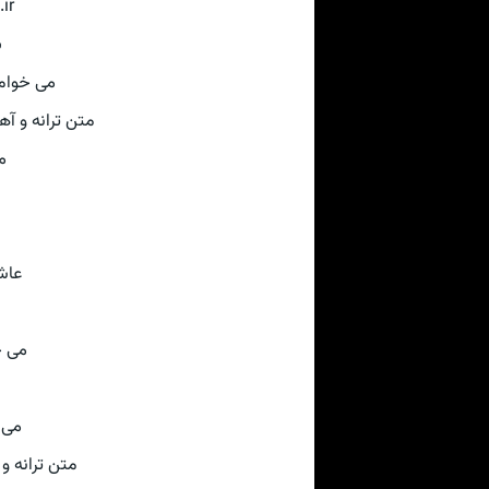
ir
ب
می خوام 
متن ترانه و آهنگ از سای
م
عاش
می خ
می 
متن ترانه و آهنگ 