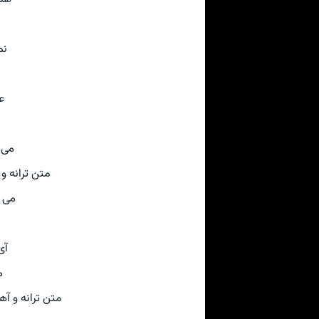
نم
ع
می 
متن ترانه و آهنگ 
می 
آی
م
متن ترانه و آهنگ از سای