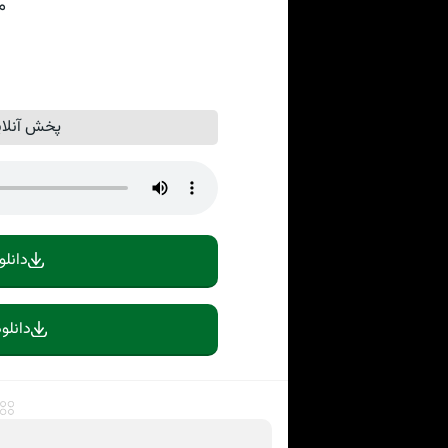
م
پخش آنلای
دانلو
دانلو
م