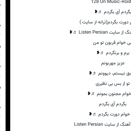
128 On Music-Roid.
م
گردم آی بگردم ♬❥
دورت بگردم(ترانه از سایت )
ه
ت Listen Persian ♬❥
ی خوام قربون تو من
ر
برم و برنگردم ♬❥
عزیز مهربونم
س
ق نیستم، دیوونم ♬❥
تو از بس بی نظیری
ر
وام مجنون بمونم ♬❥
بگردم آی بگردم
م
خوام دورت بگردم ♬❥
از سایت Listen Persian