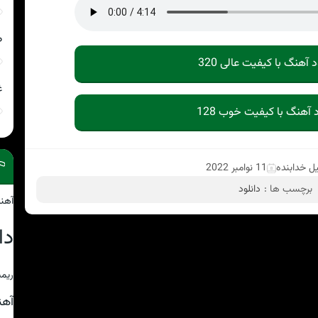
ص
د آهنگ با کیفیت عالی 320
غ
د آهنگ با کیفیت خوب 128
ل خدابنده
11 نوامبر 2022
برچسب ها :
دانلود
آهن
دا
ریمی
آه