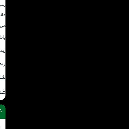
ریمی
دان
هیپ
باش
ریم
ریم
شا
غم