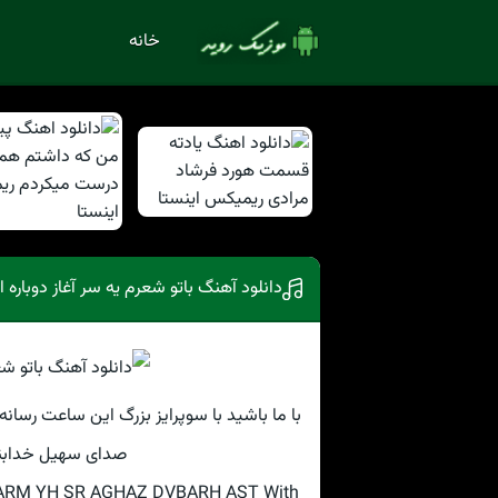
خانه
دانلود آهنگ باتو شعرم یه سر آغاز دوبار
با ما باشید با سوپرایز بزرگ این ساعت رسانه
صدای سهیل خدابند
HARM YH SR AGHAZ DVBARH AST With