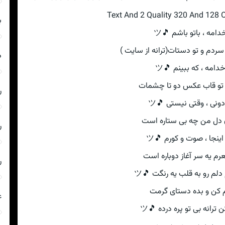
Text And 2 Quality 320 And 128 
ب
خدامه ، باتو باشم 🎵ツ
ردم و تو دستات(ترانه از سایت )
د
خدامه ، که ببینم 🎵ツ
تو قاب عکس دو تا چشمات
ر
ونی ، وقتی نیستی 🎵ツ
دل من چه بی ستاره است
ر
اینجا ، صوت و کورم 🎵ツ
عرم یه سر آغاز دوباره است
ر
لم رو به قلب یه رنگت 🎵ツ
م کن و بده دستای گرمت
ع
ترانه بی تو پره درده 🎵ツ