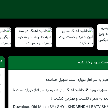
ه است سهیل خدابنده
م
 موزیک روید 🎵 دانلود اهنگ باتو شعرم یه سر آغاز دوباره است با
ه به همراه تکست و بهترین کیفیت ♪
چ
Download Old Music BY : SHYL KHDABNDH | BATV S