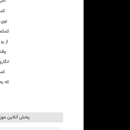
آخر
کمک
توی 
کمکم 
از رو
وقتی
انگار
کمک
که یه
پخش آنلاین موزی