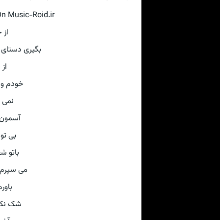
On Music-Roid.ir
از 
بگیری دستای س
از 
خودم و 
نمی د
آسمون 
بی تو 
باتو ش
می سپرم د
باور
شک نکن 