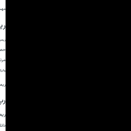
مهس
ری
ریمی
حص
مرت
والی
ریم
رپ
ریم
دان