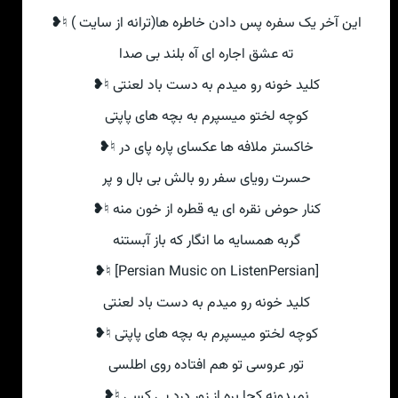
این آخر یک سفره پس دادن خاطره ها(ترانه از سایت ) ♮❥
ته عشق اجاره ای آه بلند بی صدا
کلید خونه رو میدم به دست باد لعنتی ♮❥
کوچه لختو میسپرم به بچه های پاپتی
خاکستر ملافه ها عکسای پاره پای در ♮❥
حسرت رویای سفر رو بالش بی بال و پر
کنار حوض نقره ای یه قطره از خون منه ♮❥
گربه همسایه ما انگار که باز آبستنه
[Persian Music on ListenPersian] ♮❥
کلید خونه رو میدم به دست باد لعنتی
کوچه لختو میسپرم به بچه های پاپتی ♮❥
تور عروسی تو هم افتاده روی اطلسی
نمیدونه کجا بره از زور درد بی کسی ♮❥