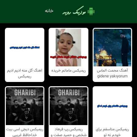
خانه
آهنگ محمت الماس
ریمیکس مامانم خریده
اهنگ گل منه ادیم ادیم
gidene yakıyorum
ریمیکس
ریمیکس متاسفم برای
ریمیکس رپ فرهاد
ریمیکس دیجی اسی بیت
خودم نه تو
شخص و حمید صفت و
خداحافظ غریبی