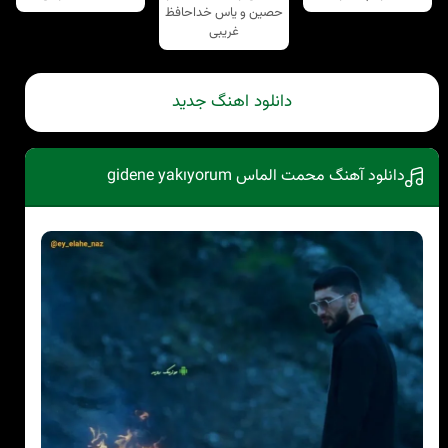
حصین و یاس خداحافظ
غریبی
دانلود اهنگ جدید
دانلود آهنگ محمت الماس gidene yakıyorum