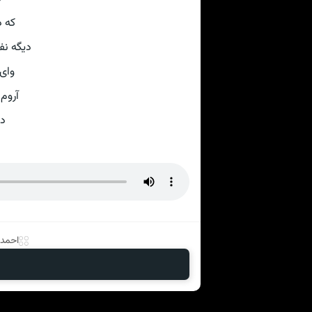
که د
دیگه نف
وای 
آروم 
دی
احمد 