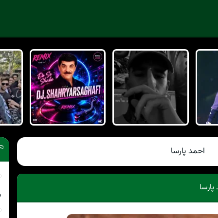
احمد پارسا
 پارسا
م