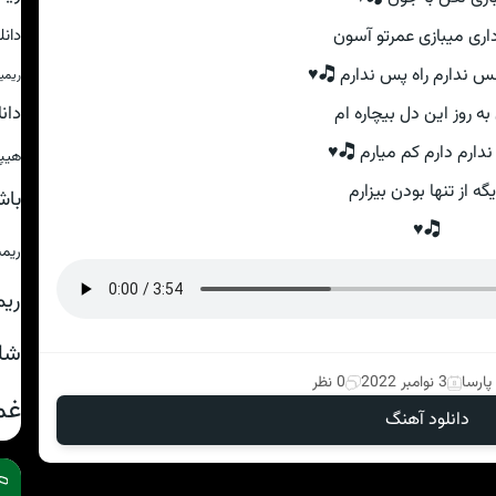
دان
اری میبازی عمرتو آسون
س ندارم راه پس ندارم 🎝♥
ریمی
دان
به روز این دل بیچاره ام
ندارم دارم کم میارم 🎝♥
هیپ
گه از تنها بودن بیزارم
باش
🎝♥
ریم
ریم
شا
پارسا
3 نوامبر 2022
0 نظر
غم
دانلود آهنگ