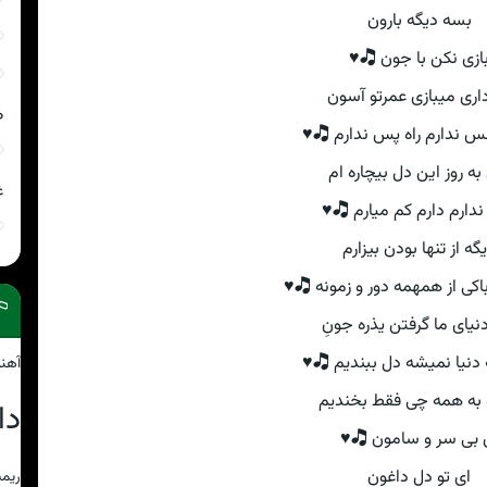
بسه دیگه بارون
بازی نکن با جون 🎝
که داری میبازی عمرتو 
ی
دیگه نفس ندارم راه پس ند
وای به روز این دل بیچار
ی
آروم ندارم دارم کم میار
دیگه از تنها بودن بیزا
من ندارم باکی از همهمه دور و
آخر دنیای ما گرفتن یذره
وقتی به دنیا نمیشه دل ببن
شاد
بهتره به همه چی فقط ب
ود
ای بی سر و سامون 
ای تو دل داغون
مجاز