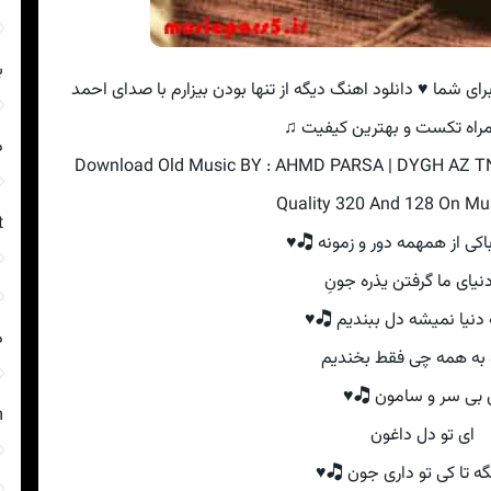
ن
هم اکنون سوپرایز ویژه رسانه موزیک روید برای شما ♥ دانلود اه
پارسا به همراه تکست و بهتر
ر
Download Old Music BY : AHMD PARSA | DYGH AZ T
Quality 320 And 128 On Mus
t
من ندارم باکی از همهمه دور و
آخر دنیای ما گرفتن یذره
وقتی به دنیا نمیشه دل ببن
ر
بهتره به همه چی فقط ب
ای بی سر و سامون 
m
ای تو دل داغون
آخه مگه تا کی تو داری ج