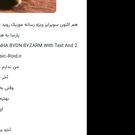
نگ دیگه از تنها بودن بیزارم با صدای احمد
ین کیفیت ♫
NHA BVDN BYZARM With Text And 2
ic-Roid.ir
 زمونه 🎝♥
 جونِ
دیم 🎝♥
خندیم
♥
ون 🎝♥