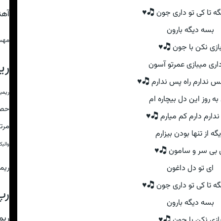
آخه مگه تا کی تو داری ج
عی
بسه دیگه بارون
ستی
بازی نکن با جون 🎝
کس
که داری میبازی عمرتو 
دیگه نفس ندارم راه پس ند
خلوت
وای به روز این دل بیچار
ین
آروم ندارم دارم کم میار
ذری
دیگه از تنها بودن بیزا
لیکس
ای بی سر و سامون 
شرو
ای تو دل داغون
آخه مگه تا کی تو داری ج
رپ
بسه دیگه بارون
ایع
بازی نکن با جون 🎝