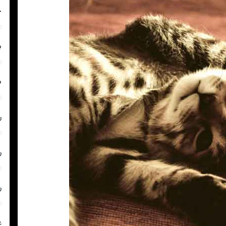
چ
ب
د
ر
ر
ر
ع