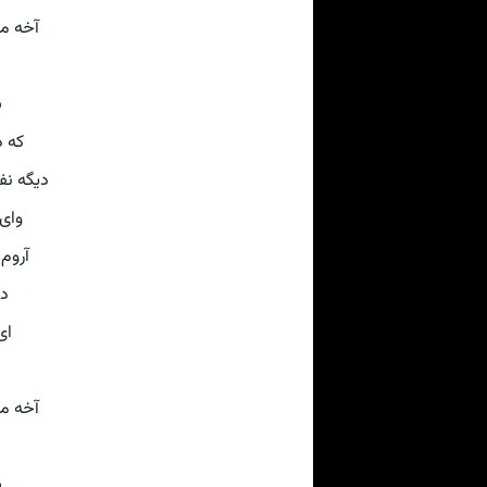
ون 🎝♥
♥
آسون
ارم 🎝♥
ه ام
م 🎝♥
رم
♥
ون 🎝♥
♥