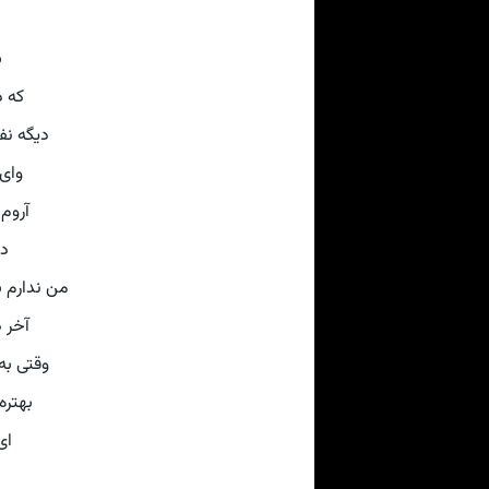
♥
آسون
ارم 🎝♥
ه ام
م 🎝♥
رم
 زمونه 🎝♥
 جونِ
دیم 🎝♥
خندیم
♥