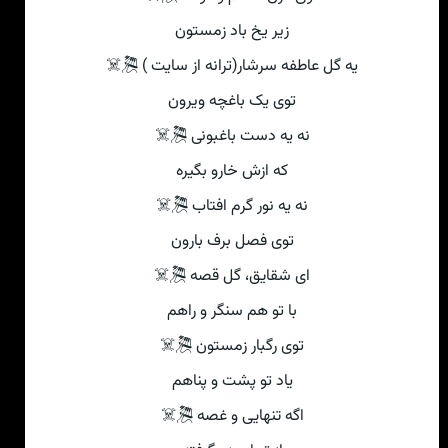
زیر یخ باد زمستون
یه گل عاطفه سرشار(ترانه از سایت ) 🎘☠
توی یک باغچه ویرون
نه یه دست باغبونی 🎘☠
که ازش خارو بگیره
نه یه نور گرم افتاب 🎘☠
توی فصل برف بارون
ای شقایق، گل قصه 🎘☠
با تو هم سنگر و راهم
توی رگبار زمستون 🎘☠
یاد تو پشت و پناهم
اگه تنهایی و غصه 🎘☠