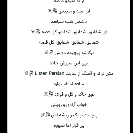
از تو امیدو گرفته
ابر امید و سپیدی 🎘☠
دشمن شب سیاهم
ای شقایق، شقایق، شقایق، گل قصه 🎘☠
شقایق، شقایق، شقایق، گل قصه
برگاشو پیچیده دورش 🎘☠
توی این سوزش جلاد
متن ترانه و آهنگ از سایت Listen Persian 🎘☠
ساقه اما استواره
توی خاک و گل و فولاد 🎘☠
خواب آزادی و رویش
پیچیده تو رگ و ریشه اش 🎘☠
بی قرار اما صبوره