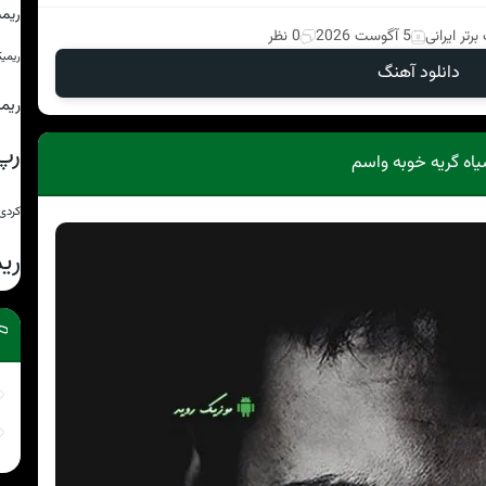
ریم
رتر ایرانی
5 آگوست 2026
0 نظر
ریمی
دانلود آهنگ
ریم
رپ
اه گریه خوبه واسم
کردی
ری