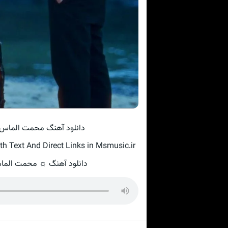
دانلود آهنگ محمت الماس gidene yakıyorum · کیفیت عالی موزیک رو
 Text And Direct Links in Msmusic.ir
دانلود آهنگ ☼ محمت الماس به نام gidene yakıyorum 