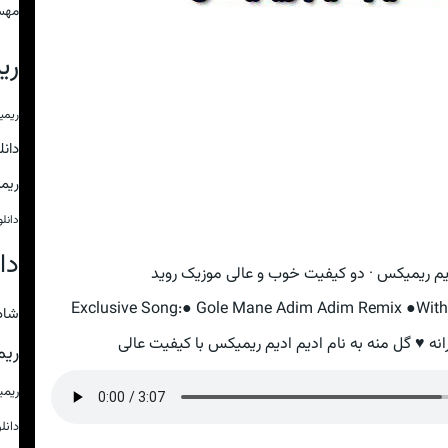
مهس
ری
ریمی
دان
ریم
دانل
دا
دیم ریمیکس · دو کیفیت خوب و عالی موزیک روید
Exclusive Song:● Gole Mane Adim Adim Remix ●With T
شاد
انه ♥ گل منه به نام ادیم ادیم ریمیکس با کیفیت عالی
ریم
ریم
دانل