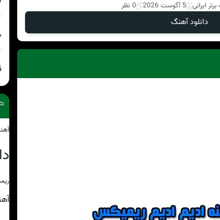
ن
رتر ایرانی
5 آگوست 2026
0 نظر
دانلود آهنگ
ه
ق
آهن
دا
ریمی
آه