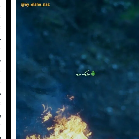
ص
غ
ه
ر
ر