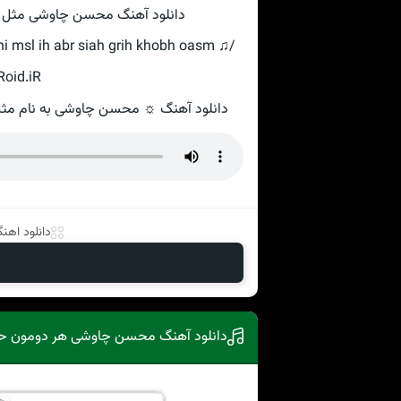
دانلود آهنگ محسن چاوشی مثل یه 
 msl ih abr siah grih khobh oasm ♫/
Roid.iR
دانلود آهنگ ☼ محسن چاوشی به نام مثل ی
دانلود اهنگ
دانلود آهنگ محسن چاوشی هر دومون ح