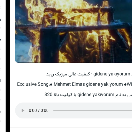
ر
ب
ید
ا
Exclusive Song:♠ Mehmet Elmas gidene yakıyorum ♠With
با کیفیت بالا 320
د