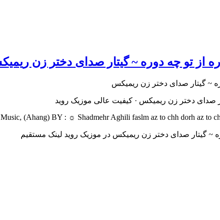
ره از تو چه دوره ~ گیتار صدای دختر زن ریمی
تار صدای دختر زن ریمیکس · کیفیت عالی موزیک روید
sic, (Ahang) BY : ☼ Shadmehr Aghili faslm az to chh dorh az to chh d
دوره ~ گیتار صدای دختر زن ریمیکس در موزیک روید لینک مستقیم