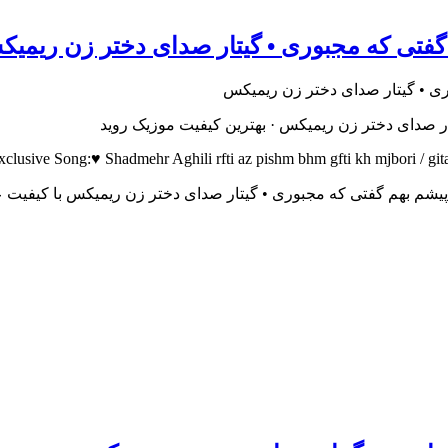
 گفتی که مجبوری • گیتار صدای دختر زن ریمی
ار صدای دختر زن ریمیکس · بهترین کیفیت موزیک روید
xclusive Song:♥ Shadmehr Aghili rfti az pishm bhm gfti kh mjbori / git
از پیشم بهم گفتی که مجبوری • گیتار صدای دختر زن ریمیکس با کیفیت 