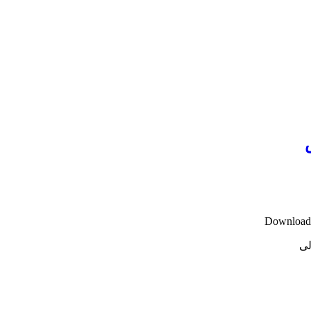
Download N
لی