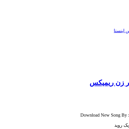
 اینستا
تر زن ریمیکس
Download New Song By :♥ S
یک روید