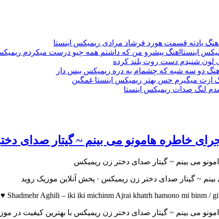
هنگ یادته قسمت هورد فرشاد مرادی ریمیکس اینستا
اهنگ پیشرو من که داشتم همه چیو درست میکردم ریمیکس
لون شنیدم دست روت بلند کرده
هنگ دو سه شبه که چشمام به دره ریمیکس بیس دار
گ ازت میگیرم حس بهتر ریمیکس اینستا غمگین
شدم لنگ صدات ریمیکس اینستا
جرای خاطره هامونو می بینم ~ گیتار صدای دخ
بینم ~ گیتار صدای دختر زن ریمیکس · پخش آنلاین موزیک روید
hadmehr Aghili – iki iki michinm Ajrai khatrh hamono mi binm / gita
مونو می بینم ~ گیتار صدای دختر زن ریمیکس با بهترین کیفیت در موز