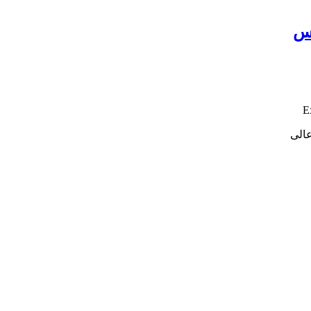
کس
E
عالی