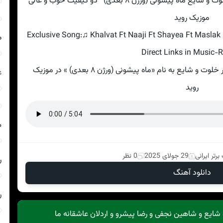
دانلود ریمیکس رپ مسلک و ناجی و امیر خلوت و شایع ماه پیشونی (ورژن ۸ بعدی) · دو کیفیت خوب و عالی
موزیک روید
Exclusive Song:♫ Khalvat Ft Naaji Ft Shayea Ft Masla
ص
Direct Links in Music-R
دانلود آهنگ جدید ♫ مسلک و ناجی و امیر خلوت و شایع به نام «ماه پیشونی (ورژن ۸ بعدی) » در موزیک
غ
روید
ه
رتر ایرانی
29 جولای 2025
0 نظر
ر
دانلود آهنگ
ر
ایع و شاهین نجفی و رضا پیشرو و اردلان عاشقانه ما