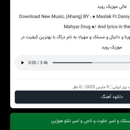
عالی موزیک روید
Download New Music, (Ahang) BY : ♠ Maslak Ft Daniya
Mahyar Drug ♠/ And lyrics in th
رنا و دانیال و مسلک و مهیاد به نام دراگ با بهترین کیفیت در
موزیک روید
برتر ایرانی
9 مارس 2025
0 نظر
دانلود آهنگ
سلک و امیر خلوت و ناجی و امیر تتلو هوژین