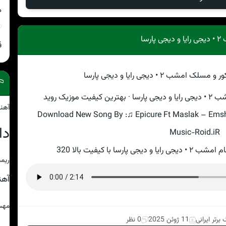
ه
سا
ق
زیک روید
آهن
Download New Song By :♫ Epicure Ft Maslak – Emsha
دا
Music-Roid.iR
ا با کیفیت بالا 320
ریمی
آه
مهس
برتر ایرانی
11 ژوئن 2025
0 نظر