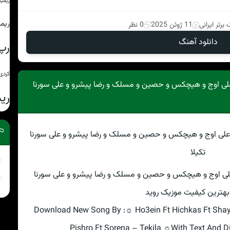
ریمی
ریم
برتر ایرانی
11 ژوئن 2025
0 نظر
دانلود آهنگ
رپ
کردی
علی اوج و هیچکس و حصین و مسلک و رضا پیشرو و علی سورنا
ری
علی اوج و هیچکس و حصین و مسلک و رضا پیشرو و علی سورنا
 بهترین کیفیت موزیک روید
Download New Song By :☼ Ho3ein Ft Hichkas Ft Shayea
Pishro Ft Sorena – Tekila ☼With Text And Di