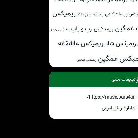
ریمیکس رپ انگیزشی
کس یاس
ریمیکس
یکس رپ باشگاهی
ریمیکس رپ تند
 غمگین
ریمیکس رپ و پاپ
ریمیکس رپ و
ریمیکس عاشقانه
ریمیکس شاد
میکس غمگین
ریمیکس قدیمی
تبلیغات متنی
https://musicpars4.ir/
دانلود رمان ایرانی