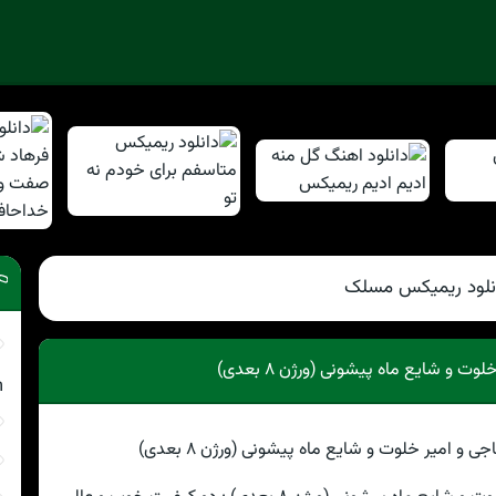
نلود ریمیکس مسلک
و شایع ماه پیشونی (ورژن ۸ بعدی)
m