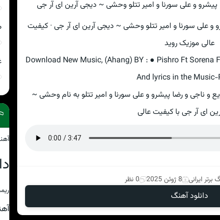
 و علی سورنا و امیر تتلو وحشی ~ دیجی آرین ای آر جی · کیفیت
ص
عالی موزیک روید
Download New Music, (Ahang) BY : ● Pishro Ft Sorena Ft
غ
And lyrics in the Music-
یع و ناجی و رضا پیشرو و علی سورنا و امیر تتلو به نام وحشی ~
ین ای آر جی با کیفیت عالی
آهن
دا
 برتر ایرانی
8 ژوئن 2025
0 نظر
ریمی
دانلود آهنگ
آه