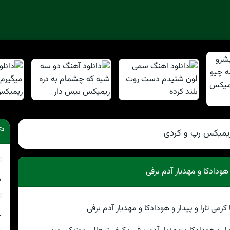
یمیکس رپ و کردی
هودادکا و مهدیار آدم برفی
م
چ