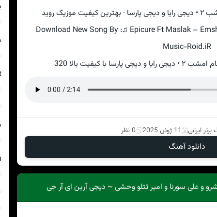
ب
زیک روید
Download New Song By :♫ Epicure Ft Maslak – Emsha
د
Music-Roid.iR
ا با کیفیت بالا 320
t
د
برتر ایرانی
11 ژوئن 2025
0 نظر
دانلود آهنگ
m
رو و علی سورنا و امیر تتلو وحشی ~ دیجی آرین ای آر جی