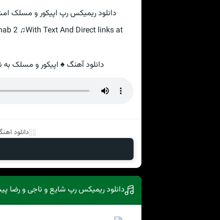
دانلود ریمیکس رپ اپیکور و مسلک امشب ۲ • دیجی رایا و دیجی پارسا · بهترین کیفیت مو
b 2 ♫With Text And Direct links at
دانلود آهنگ ♠ اپیکور و مسلک به نام امشب ۲ • دیجی رایا و دیجی پارس
دانلود اهنگ 
دانلود ریمیکس رپ شایع و ناجی و رضا پیش