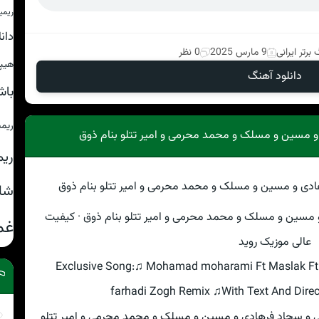
ریمی
دان
برتر ایرانی
9 مارس 2025
0 نظر
هیپ
دانلود آهنگ
باش
ریم
و مسین و مسلک و محمد محرمی و امیر تتلو بنام ذوق
ریم
شا
 مسین و مسلک و محمد محرمی و امیر تتلو بنام ذوق · کیفیت
غم
عالی موزیک روید
Exclusive Song:♫ Mohamad moharami Ft Maslak Ft N
farhadi Zogh Remix ♫With Text And Direct
اجی و سجاد فرهادی و مسین و مسلک و محمد محرمی و امیر تتلو