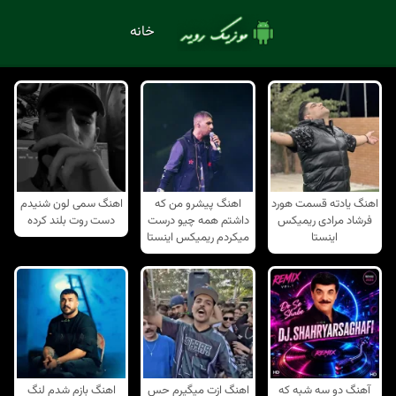
خانه
اهنگ یادته قسمت هورد
اهنگ پیشرو من که
اهنگ سمی لون شنیدم
فرشاد مرادی ریمیکس
داشتم همه چیو درست
دست روت بلند کرده
اینستا
میکردم ریمیکس اینستا
آهنگ دو سه شبه که
اهنگ ازت میگیرم حس
اهنگ بازم شدم لنگ