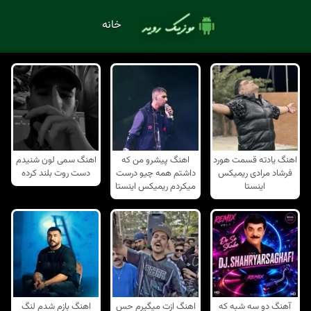
خانه
اهنگ یادته قسمت هورد
اهنگ پیشرو من که
اهنگ سمی لون شنیدم
فرشاد مرادی ریمیکس
داشتم همه چیو درست
دست روت بلند کرده
اینستا
میکردم ریمیکس اینستا
آهنگ دو سه شبه که
اهنگ ازت میگیرم حس
اهنگ بازم شدم لنگ