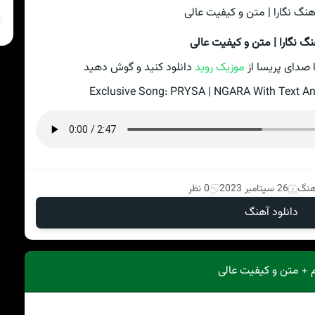
نگ نگارا | متن و کیفیت عالی
ا صدای پریسا از
موزیک روید
دانلود کنید و گوش دهید
Exclusive Song: PRYSA | NGARA With Text And
آهنگ
26 سپتامبر 2023
0 نظر
دانلود آهنگ
م + متن و کیفیت عالی