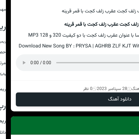
مهس
ری
زلف کجت عقرب زلف کجت با قمر قرینه
نوان عقرب زلف کجت با دو کیفیت 320 و 128 MP3
ریمی
Download New Song BY : PRYSA | AGHRB ZLF KJT With 
حص
مرت
والی
ریم
آهنگ
28 سپتامبر 2023
0 نظر
دانلود آهنگ
رپ
ریم
دان