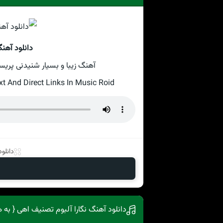
دانلود آهن
آهنگ زیبا و بسیار شنیدنی پریسا بن
 And Direct Links In Music Roid
دانلو
دانلود آهنگ نگارا آلبوم تصنیف اهی { به 