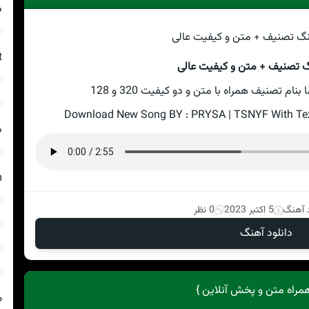
د
t
گ تصنیف + متن و کیفیت عالی
ام تصنیف همراه با متن و دو کیفیت 320 و 128
Download New Song BY : PRYSA | TSNYF With Text
د
m
د آهنگ
5 اکتبر 2023
0 نظر
دانلود آهنگ
همراه متن و پخش آنلاین }
ص