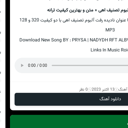
لبوم تصنیف اهی + متن و بهترین کیفیت ترانه
د
همینک با ما باشید با آهنگ جدید پریسا با عنوان نادیده رفت آلبوم تصنیف اهی با دو کیفیت 320 و 128
MP3
ر
Download New Song BY : PRYSA | NADYDH RFT ALBV
Links In Music Roi
ر
ر
 آهنگ
13 اکتبر 2023
0 نظر
ع
دانلود آهنگ
ب