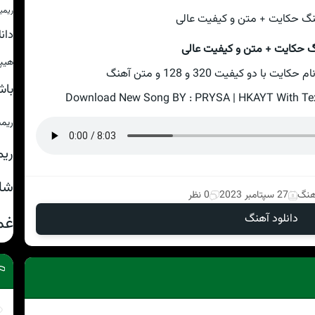
ریمی
دان
گ حکایت + متن و کیفیت عالی
هیپ
با دو کیفیت 320 و 128 و متن آهنگ
باش
Download New Song BY : PRYSA | HKAYT With Text
ریم
ریم
شا
آهنگ
27 سپتامبر 2023
0 نظر
دانلود آهنگ
غم