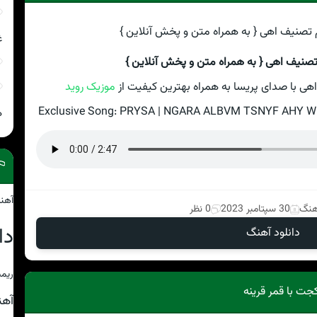
غ
 تصنیف اهی { به همراه متن و پخش آنلاین }
 اهی با صدای پریسا به همراه بهترین کیفیت از
موزیک روید
Exclusive Song: PRYSA | NGARA ALBVM TSNYF AHY With 
ه
آهن
آهنگ
30 سپتامبر 2023
0 نظر
دا
دانلود آهنگ
ریمی
ت با قمر قرینه
آه