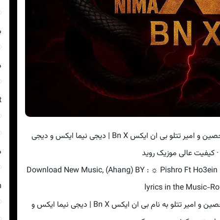
ب
د
t
دانلود ریمیکس رضا پیشرو و بیگ شگی و حصین و امیر تتلو بی ان ایکس Bn X | دیجی نیما ایکس و دیجی
د
· کیفیت عالی موزیک روید
Download New Music, (Ahang) BY : ☼ Pishro Ft Ho3ein 
m
lyrics in the Music-Ro
دانلود آهنگ ♫ رضا پیشرو و بیگ شگی و حصین و امیر تتلو به نام بی ان ایکس Bn X | دیجی نیما ایکس و