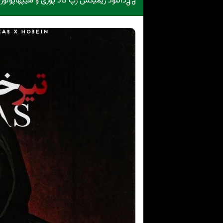
دانلود ریمیکس رپ گاد پوری و هیپهاپو