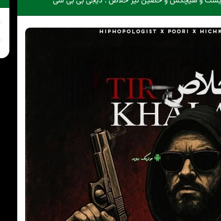
لوژیست و هیچکس و حصین تیر خلاص : دیجی بی بی سی