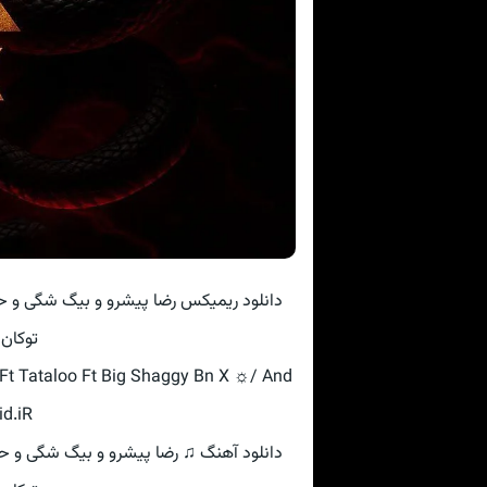
توکان 
Ft Tataloo Ft Big Shaggy Bn X ☼/ And
id.iR