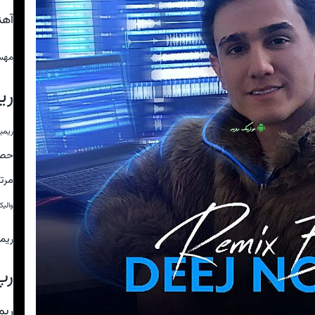
آه
مهس
ری
ریمی
حص
مرت
والی
ریم
رپ
ریم