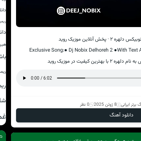
دان
ریمی
دان
 پخش آنلاین موزیک روید
هیپ
Exclusive Song:● Dj Nobix Delhoreh 2 ●With Text A
باش
ترین کیفیت در موزیک روید
ریم
ریم
شا
 برتر ایرانی
8 ژوئن 2025
0 نظر
غم
دانلود آهنگ