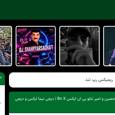
ریمیکس رپ تند
دانلود ریمیکس رضا پیشرو و بیگ شگی و حصین و امیر تتلو بی ان ایکس Bn X | دیجی نیما ایکس و دیجی
م