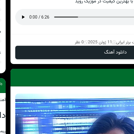
با بهترین کیفیت در موزیک روید
ص
برتر ایرانی
11 ژوئن 2025
0 نظر
دانلود آهنگ
غ
آهن
دا
ریمی