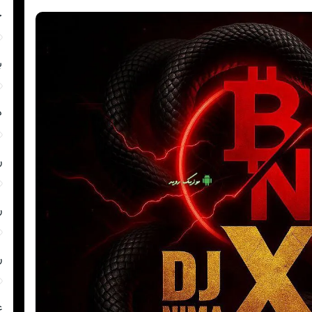
چ
ب
د
ر
ر
ر
ع