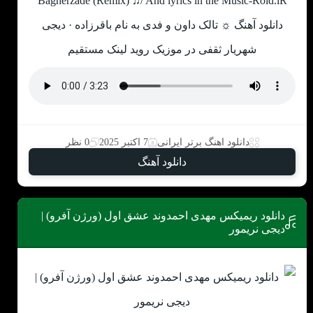
Bagherzade (Remix) ♫/ And lyrics in the Music-Roid.iR
دانلود آهنگ ☼ تالک داون و فدی به نام باقرزاده · دیجی
شهریار ثقفی در موزیک روید لینک مستقیم
دانلود اهنگ برتر ایرانی
7 اکتبر 2025
0 نظر
دانلود آهنگ
دانلود ریمیکس مهدی احمدوند عشق اول (ورژن آفرو) |
دیجی نریمور