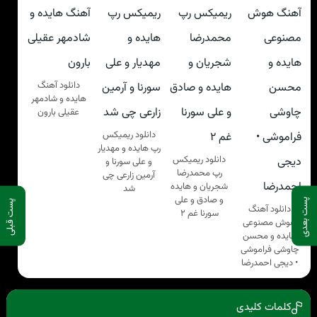
دانلود آهنگ
هایده و شادمهر
عقیلی بارون
دانلود ریمیکس
رپ هایده و مهدیار
دانلود ریمیکس
و علی سورنا و
رپ محمدرضا
آرمین زارعی چی
شجریان و هایده
شد
و صادق و علی
پست بعدی
پست قبلی
دانلود آهنگ
سورنا غم ۲
هوش مصنوعی
هایده و محسن
چاوشی فراموشی
• دیجی احمدرضا
کلمات کلیدی