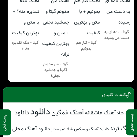
گيتا - نامه ای به
دست من رسیده
گيتا - کنار هم
گيتا - مگه تقدیره
بمونیم
منه؟
گيتا - من مدونم
(گیتا و جمشید
نجفی)
کلمات کلیدی
دانلود
آهنگ غمگین
دانلود
آهنگ عاشقانه
آهنگ شاد
پست بعدی
پست قبلی
آهنگ ترند
دانلود آهنگ محلی
دانلود آهنگ ریمیکس شاد غیر مجاز