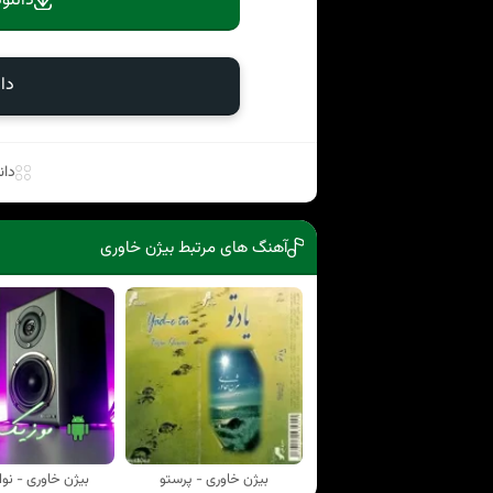
دانلو
دا
دان
آهنگ های مرتبط بیژن خاوری
بیژن خاوری - پرستو
بیژن خاوری - نوای