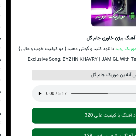
 آهنگ بیژن خاوری جام گل
ص
وزیک روید
دانلود کنید و گوش دهید { دو کیفیت خوب و عالی }
Exclusive Song: BYZHN KHAVRY | JAM GL With Text
غ
آنلاین موزیک جام گل
ه
ر
د آهنگ با کیفیت عالی 320
ر