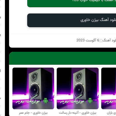
د آهنگ با کیفیت خوب 128
ر
نلود آهنگ بیژن خاوری
ب
لود آهنگ
6 آگوست 2023
ا
د
 باران
بیژن خاوری - آئینه دار رسالت
بیژن خاوری - جام عمر