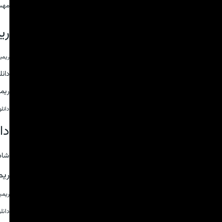
مهس
ری
ریمی
دان
ریم
دانل
دا
شاد
ریم
ریم
دانل