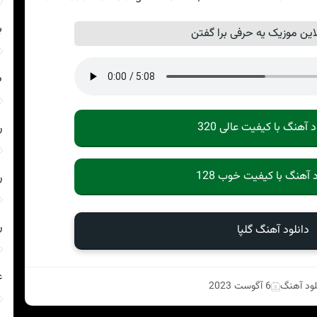
ب
ین موزیک یه حرفی برا گفتن
د
د آهنگ با کیفیت عالی 320
ر
د آهنگ با کیفیت خوب 128
ر
ر
دانلود آهنگ گلپا
ع
لود آهنگ
6 آگوست 2023