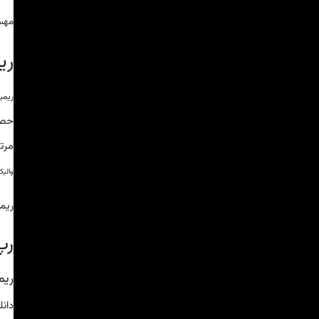
مهس
ری
ریمی
حص
مرت
والی
ریم
رپ
ریم
دان