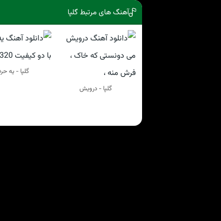
آهنگ های مرتبط گلپا
گلپا - یه حر
گلپا - درویش