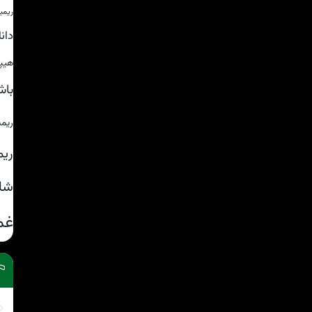
ریمی
دان
هیپ
باش
ریم
ریم
شا
غم