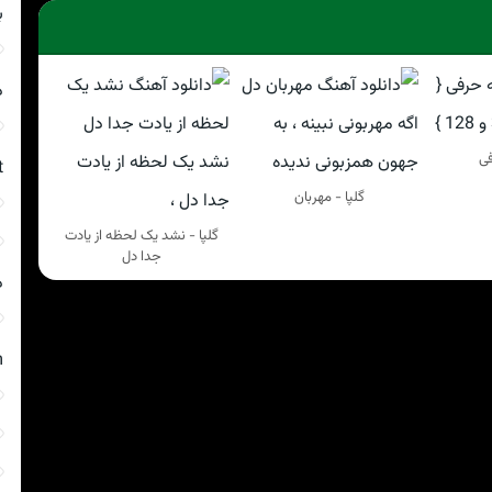
ب
د
فی
t
گلپا - مهربان
گلپا - نشد یک لحظه از یادت
جدا دل
د
m