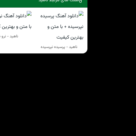
آهنگ های مرتبط ناهيد
ناهيد - نرو ن
ناهيد - پرسیده نپرسیده