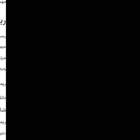
مهس
ری
ریمی
حص
مرت
والی
ریم
دان
شای
ریم
دانل