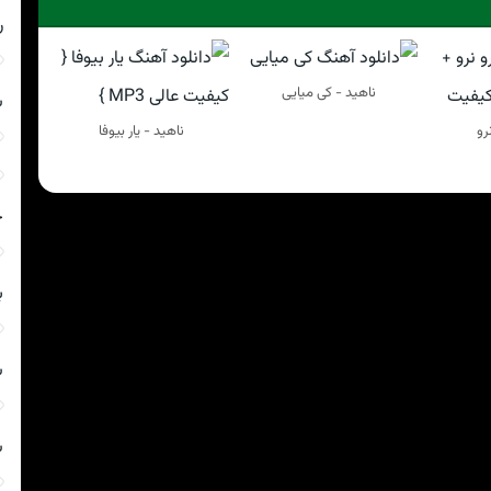
ر
ناهيد - کی میایی
ش
رو
ناهيد - یار بیوفا
ج
ب
ش
ش