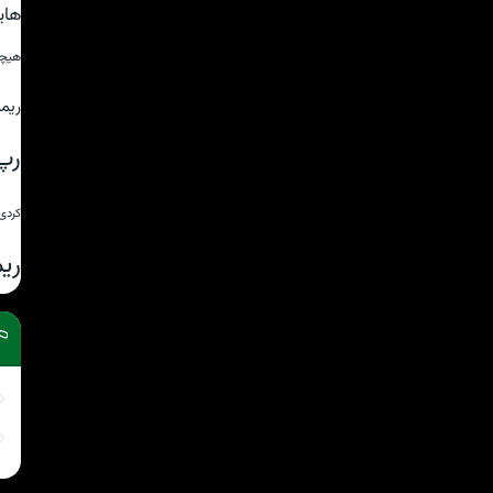
های
هیچ
ریم
رپ
کردی
ری