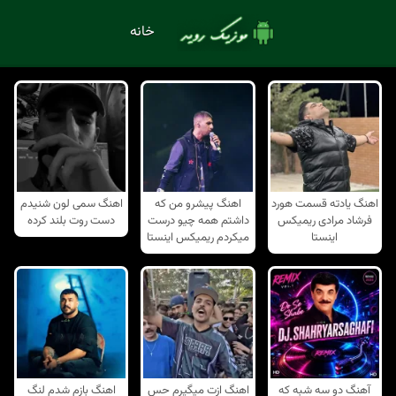
خانه
اهنگ یادته قسمت هورد
اهنگ پیشرو من که
اهنگ سمی لون شنیدم
فرشاد مرادی ریمیکس
داشتم همه چیو درست
دست روت بلند کرده
اینستا
میکردم ریمیکس اینستا
آهنگ دو سه شبه که
اهنگ ازت میگیرم حس
اهنگ بازم شدم لنگ