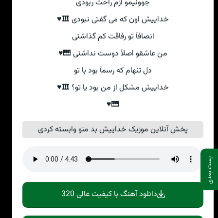
جوونیمو ازم راحت ربودی
خداییش اون که می گفتی نبودی 🎹♥
انصافآ تو رفاقت کم گذاشتی
من عاشقو اصلآ دوست نداشتی 🎹♥
دل تنهام که رسمآ بود با تو
خداییش مشکل از من بود یا تو؟ 🎹♥
🎹♥
پخش آنلاین موزیک خداییش بد منو وابسته کردی
پست بعدی
دانلود آهنگ با کیفیت عالی 320