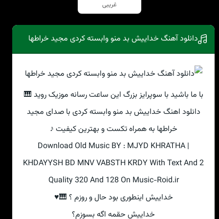
غریبی
دانلود آهنگ خداییش بد منو وابسته کردی مجید خراطها
با ما باشید با سوپرایز بزرگ این ساعت رسانه موزیک روید 🎹
دانلود اهنگ خداییش بد منو وابسته کردی با صدای مجید
خراطها به همراه تکست و بهترین کیفیت ♪
Download Old Music BY : MJYD KHRATHA |
KHDAYYSH BD MNV VABSTH KRDY With Text And 2
Quality 320 And 128 On Music-Roid.ir
خداییش اینطوری بود حال و روزم ؟ 🎹♥
خداییش حقمه اگه بسوزم؟