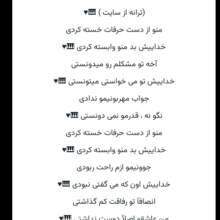
(ترانه از سایت ) 🎹♥
منو از دست حرفات خسته کردی
خداییش بد منو وابسته کردی 🎹♥
آخه تو مشکلم رو میدونستی
خداییش تو می خواستی میتونستی 🎹♥
جواب مهربونیمو ندادی
نگو نه ، قدرمو نمی دونستی 🎹♥
منو از دست حرفات خسته کردی
خداییش بد منو وابسته کردی 🎹♥
جوونیمو ازم راحت ربودی
خداییش اون که می گفتی نبودی 🎹♥
انصافآ تو رفاقت کم گذاشتی
من عاشقو اصلآ دوست نداشتی 🎹♥