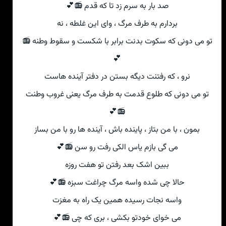
صد بار به سرم زد تا که قدم 📻💕
بردارم به طرف مرگ ، وای این غلطه ، نه
تو می دونی که سکوت بدنت برابر با شکست و سقوط وطنه 📻
💕
نرو ، که رفتنت دیگه بستن در دفتر آینده هاست
تو می دونی که طلوع قدمت به طرف مرگ یعنی غروب وطنت
📻💕
بمون ، با من بتاز ، پاینده باش ، آینده ها رو با من بساز
می گی بازم یاس الکی رفت رو سن 📻💕
ببین اشک بعد رفتن تو هفت روزه
حالا چی شده واسه مرگ چراغت سبزه 📻💕
واسه نجات رسیده همین یک راه به مغزت
می خوای خودتو بکشی ، بری که چی 📻💕