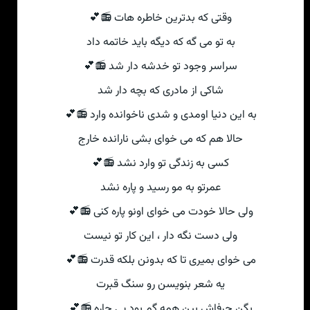
وقتی که بدترین خاطره هات 📻💕
به تو می گه که دیگه باید خاتمه داد
سراسر وجود تو خدشه دار شد 📻💕
شاکی از مادری که بچه دار شد
به این دنیا اومدی و شدی ناخوانده وارد 📻💕
حالا هم که می خوای بشی نارانده خارج
کسی به زندگی تو وارد نشد 📻💕
عمرتو به مو رسید و پاره نشد
ولی حالا خودت می خوای اونو پاره کنی 📻💕
ولی دست نگه دار ، این کار تو نیست
می خوای بمیری تا که بدونن بلکه قدرت 📻💕
یه شعر بنویسن رو سنگ قبرت
بگن حرفاش بین همه گم بود بی چاره 📻💕