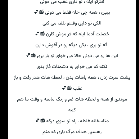
فکرتو اینه ، تو داری عقب می مونی
ببین ، همه چی حله فقط می دونی 📻💕
الکی تو داری وقتتو تلف می کنی
خصلت آدما اینه که فراموش کارن 📻💕
اگه تو بری ، یکی دیگه رو در آغوش دارن
این ها رو می دونی حالا می خوای تو باز بری 📻💕
نکنه که می خوای به دشمنات فاز بدی
پشت سرت زدن ، همه باهات بدن ، لحظه هات هدر رفت و باز
عقب 📻💕
موندی از همه و لحظه هات غم و رنگ ماتمه و وقت ما هم
کمه
متاسفانه غلطه ، راه تو سوی درکه 📻💕
رهسپار هدف مرگ باری که منم