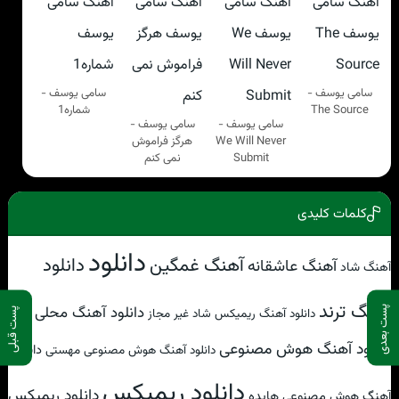
سامی یوسف -
سامی یوسف -
The Source
شماره1
سامی یوسف -
سامی یوسف -
We Will Never
هرگز فراموش
Submit
نمی کنم
کلمات کلیدی
دانلود
آهنگ غمگین
دانلود
آهنگ عاشقانه
آهنگ شاد
آهنگ ترند
دانلود آهنگ محلی
پست بعدی
دانلود آهنگ ریمیکس شاد غیر مجاز
پست قبلی
دانلود آهنگ هوش مصنوعی
دانلود
دانلود آهنگ هوش مصنوعی مهستی
دانلود ریمیکس
دانلود ریمیکس
آهنگ هوش مصنوعی هایده