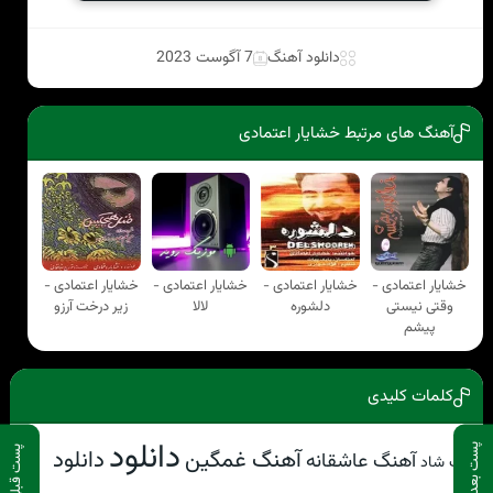
دانلود آهنگ
7 آگوست 2023
آهنگ های مرتبط خشایار اعتمادی
خشایار اعتمادی -
خشایار اعتمادی -
خشایار اعتمادی -
خشایار اعتمادی -
وقتی نیستی
دلشوره
لالا
زیر درخت آرزو
پیشم
کلمات کلیدی
دانلود
پست بعدی
پست قبلی
آهنگ غمگین
دانلود
آهنگ عاشقانه
آهنگ شاد