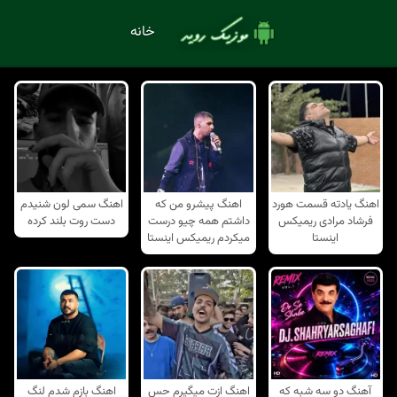
خانه
اهنگ یادته قسمت هورد
اهنگ پیشرو من که
اهنگ سمی لون شنیدم
فرشاد مرادی ریمیکس
داشتم همه چیو درست
دست روت بلند کرده
اینستا
میکردم ریمیکس اینستا
آهنگ دو سه شبه که
اهنگ ازت میگیرم حس
اهنگ بازم شدم لنگ