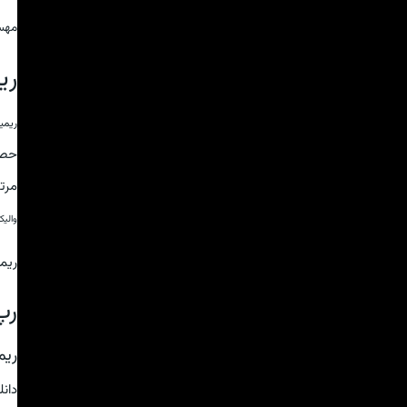
مهس
ری
ریمی
حص
مرت
والی
ریم
رپ
ریم
دان