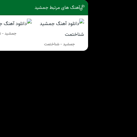
آهنگ های مرتبط جمشید
جمشید - ت
جمشید - شناختمت