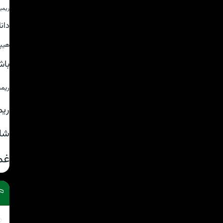
ریمی
دان
هیپ
باش
ریم
ریم
شا
غم