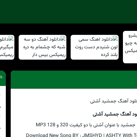
م
لود آهنگ جمشید آشتی
با عنوان آشتی با دو کیفیت 320 و 128 MP3
چ
Download New Song BY : JMSHYD | ASHTY With Text