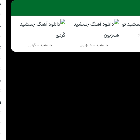
ب
د
و
جمشید - همزبون
جمشید - کُردی
t
د
m