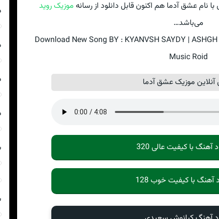
 نام عشق آدما هم اکنون قابل دانلود از رسانه
موزیک روید
د
می‌باشد…
Download New Song BY : KYANVSH SAYDY | ASHGH AD
م
Music Roid
د
نلاین موزیک عشق آدما
د
د آهنگ با کیفیت عالی 320
ش
د آهنگ با کیفیت خوب 128
ش
ود آهنگ کیانوش سعیدی