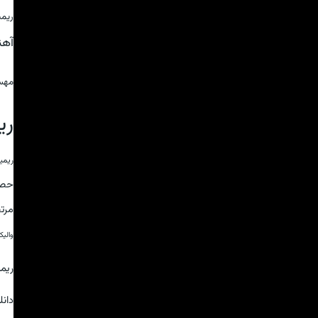
ریمی
آه
مهس
ری
ریمی
حص
مرت
والی
ریم
دان