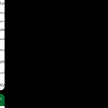
شای
ریم
دانل
های
هیچ
ریم
رپ
کردی
ری