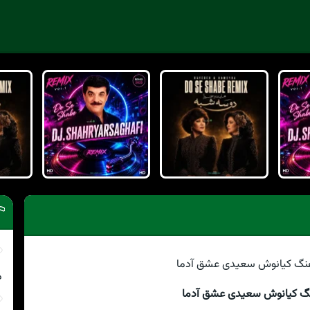
د
نگ کیانوش سعیدی عشق آدما