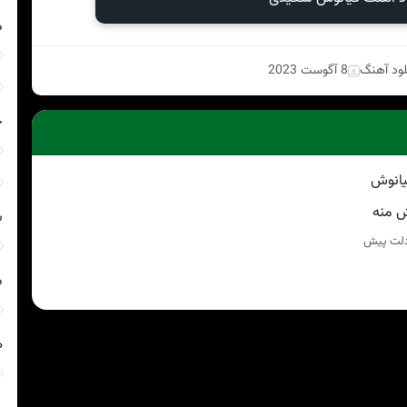
م
لود آهنگ
8 آگوست 2023
ج
ش
دلت پیش
م
ه