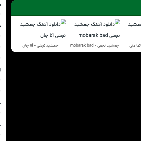
ر
ب
ما منی
جمشید نجفی - mobarak bad
جمشید نجفی - آنا جان
ا
د
ن