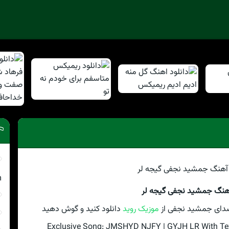
m
آهنگ جمشید نجفی گیجه لر
 صدای جمشید نجفی از
موزیک روید
دانلود کنید و گوش دهید
Exclusive Song: JMSHYD NJFY | GYJH LR With Text