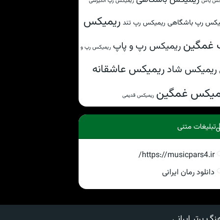
ریمیکس رپ انگیزشی
کس یاس
ریمیکس
یکس رپ باشگاهی
ریمیکس رپ تند
 غمگین
ریمیکس رپ و پاپ
ریمیکس رپ و
ریمیکس عاشقانه
ریمیکس شاد
میکس غمگین
ریمیکس قدیمی
تبلیغات متنی
https://musicpars4.ir/
دانلود رمان ایرانی
نگ برتر ایرانی