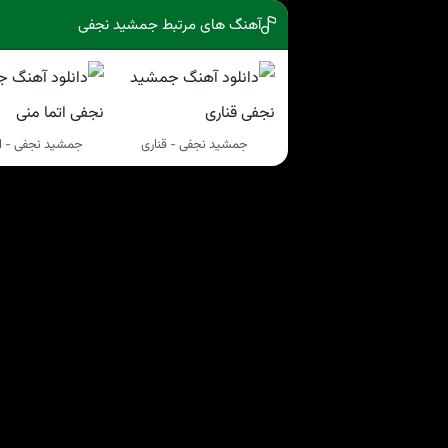
آهنگ های مرتبط جمشید نجفی
جمشید نجفی - قناری
جمشید نجفی - ات