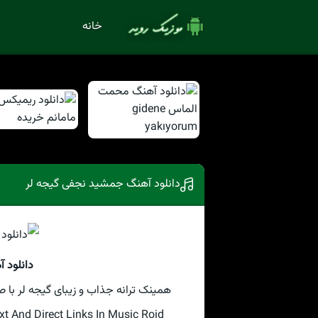
خانه
دانلود آهنگ جمشید نجفی گیجه لر
دانلود 
همینک ترانه جذاب و زیبای گیجه لر با
 And Direct Links In Music Roid