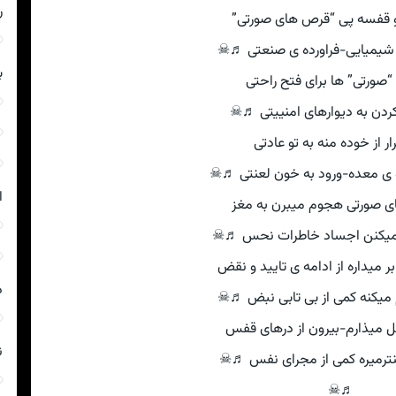
ر
و قفسه پی “قرص های صورتی”
یمیایی-فراورده ی صنعتی ♬☠
ب
“صورتی” ها برای فتح راحتی
کردن به دیوارهای امنییتی ♬☠
ار از خوده منه به تو عادتی
ه ی معده-ورود به خون لعنتی ♬☠
ا
ی صورتی هجوم میبرن به مغز
 میکنن اجساد خاطرات نحس ♬☠
میداره از ادامه ی تایید و نقض
د
 میکنه کمی از بی تابی نبض ♬☠
ل میذارم-بیرون از درهای قفس
ن
نترمیره کمی از مجرای نفس ♬☠
♬☠