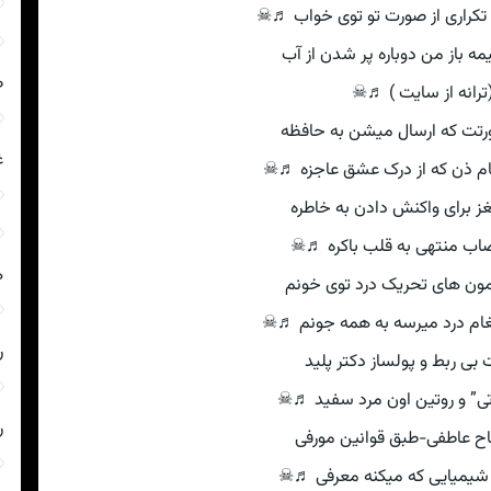
 تکراری از صورت تو توی خواب ♬☠
ه باز من دوباره پر شدن از آب
ص
ترانه از سایت ) ♬☠
تت که ارسال میشن به حافظه
غ
نام ذن که از درک عشق عاجزه ♬☠
 برای واکنش دادن به خاطره
اب منتهی به قلب باکره ♬☠
ه
ون های تحریک درد توی خونم
یغام درد میرسه به همه جونم ♬☠
ر
 بی ربط و پولساز دکتر پلید
تی” و روتین اون مرد سفید ♬☠
ر
ح عاطفی-طبق قوانین مورفی
شیمیایی که میکنه معرفی ♬☠