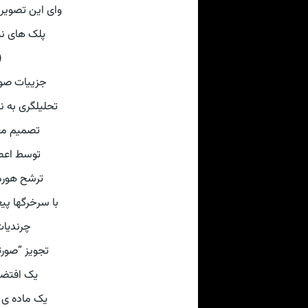
وای این تصویر
پلک های نیم
(
جزییات صور
تحلیلگری به 
تصمیم مغز
توسط اعص
ترشح هورم
با سرخرگها پ
چرندیات
تجویز “صور
یک افتضا
یک ماده ی 