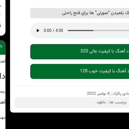
ه
 بلعیدن “صورتی” ها برای فتح راحتی
ق
د آهنگ با کیفیت عالی 320
آهن
د آهنگ با کیفیت خوب 128
دا
ریمی
دی پاکزاد
4 نوامبر 2022
آه
برچسب ها :
دانلود
مهس