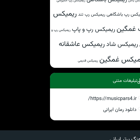
ریمیکس رپ انگیزشی
کس یاس
ریمیکس
یکس رپ باشگاهی
ریمیکس رپ تند
 غمگین
ریمیکس رپ و پاپ
ریمیکس رپ و
ریمیکس عاشقانه
ریمیکس شاد
میکس غمگین
ریمیکس قدیمی
تبلیغات متنی
https://musicpars4.ir/
دانلود رمان ایرانی
نگ برتر ایرانی