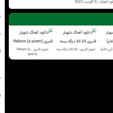
لود آهنگ
9 آگوست 2023
ب
د
(بی کلام)
شهیار قنبری - لالا لالا دیگه بسه
شهیار قنبری - Reborn (a
t
poem)
د
m