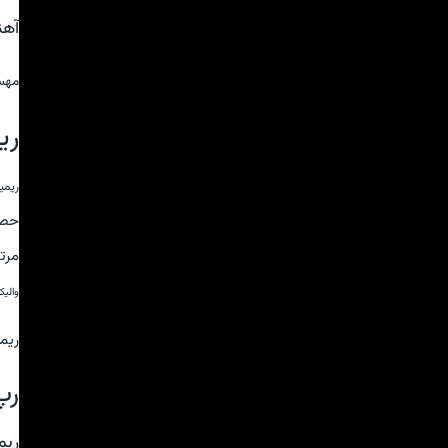
آه
مهس
ری
ریمی
حص
مرت
والی
ریم
رپ
ریم