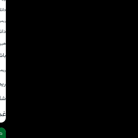
دان
ریمی
دان
هیپ
باش
ریم
ریم
شا
غم