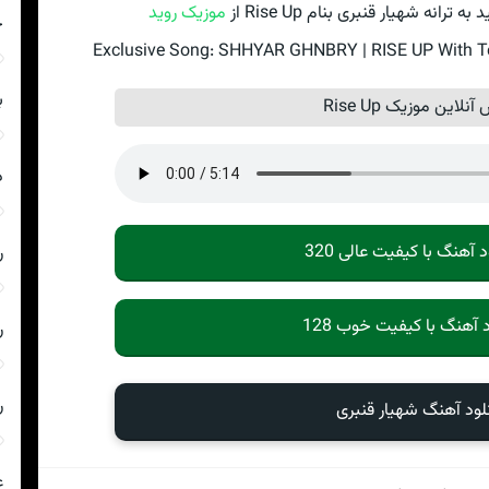
نه شهیار قنبری بنام Rise Up از
موزیک روید
چ
Exclusive Song: SHHYAR GHNBRY | RISE UP With Tex
ب
لاین موزیک Rise Up
د
د آهنگ با کیفیت عالی 320
ر
د آهنگ با کیفیت خوب 128
ر
ر
لود آهنگ شهیار قنبری
ع