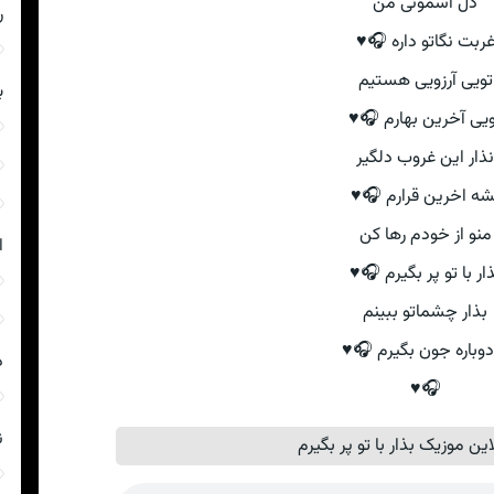
دل آسمونی من
م
غربت نگاتو داره 🎧
تویی آرزویی هستیم
س
تویی آخرین بهارم 
نذار این غروب دلگی
بشه اخرین قرارم 🎧
منو از خودم رها کن
ن
بذار با تو پر بگیرم 
بذار چشماتو ببینم
تا دوباره جون بگیرم 
م
🎧♥
م
پخش آنلاین موزیک بذار با تو