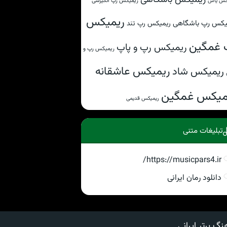
ریمیکس رپ انگیزشی
کس یاس
ریمیکس
یکس رپ باشگاهی
ریمیکس رپ تند
 غمگین
ریمیکس رپ و پاپ
ریمیکس رپ و
ریمیکس عاشقانه
ریمیکس شاد
میکس غمگین
ریمیکس قدیمی
تبلیغات متنی
https://musicpars4.ir/
دانلود رمان ایرانی
نگ برتر ایرانی