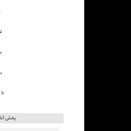
♥
♥
ر
♥
♥
♥
 پر بگیرم