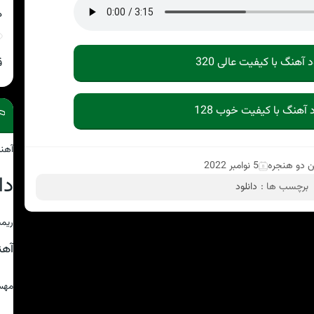
ه
د آهنگ با کیفیت عالی 320
ق
د آهنگ با کیفیت خوب 128
آهن
ن دو هنجره
5 نوامبر 2022
دا
برچسب ها :
دانلود
ریمی
آه
مهس