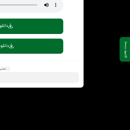
دانلو
پست بعدی
دانلو
متی