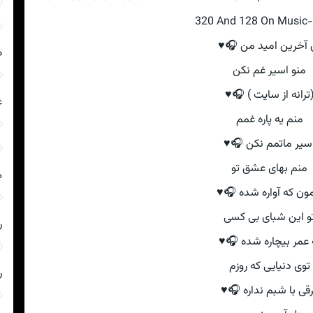
320 And 128 On Music-R
ای آخرین امید من 
ی
منو اسیر غم نکن
(ترانه از سایت ) 🎧
ی
منم یه پاره غمم
اسیر ماتمم نکن 🎧
منم بهای عشق تو
ه
همون که آواره شده 
تو این شبای بی کس
ا
یه عمر بیچاره شده 
توی دنیایی که روزم
ا
فرقی با شبم نداره 