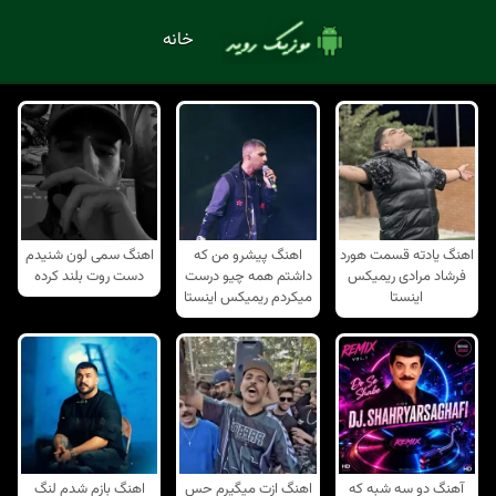
خانه
اهنگ یادته قسمت هورد
اهنگ پیشرو من که
اهنگ سمی لون شنیدم
فرشاد مرادی ریمیکس
داشتم همه چیو درست
دست روت بلند کرده
اینستا
میکردم ریمیکس اینستا
آهنگ دو سه شبه که
اهنگ ازت میگیرم حس
اهنگ بازم شدم لنگ