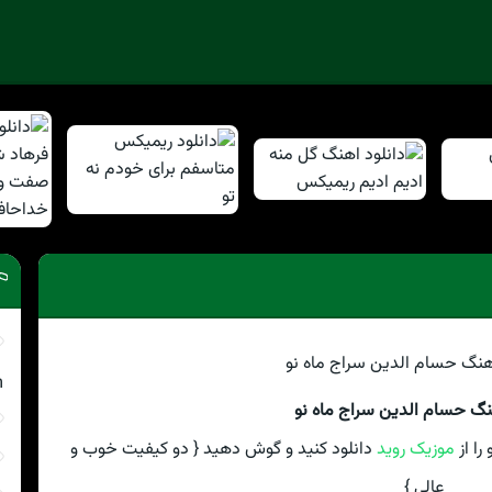
m
نگ حسام الدین سراج ماه نو
را از
موزیک روید
دانلود کنید و گوش دهید { دو کیفیت خوب و
عالی }