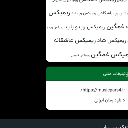
ریمیکس رپ انگیزشی
کس یاس
ریمیکس
یکس رپ باشگاهی
ریمیکس رپ تند
 غمگین
ریمیکس رپ و پاپ
ریمیکس رپ و
ریمیکس عاشقانه
ریمیکس شاد
میکس غمگین
ریمیکس قدیمی
تبلیغات متنی
https://musicpars4.ir/
دانلود رمان ایرانی
نگ برتر ایرانی