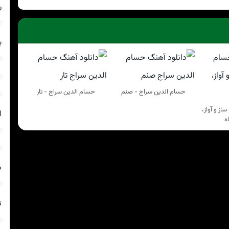
ر
ب
حسام الدین سراج - صنم
حسام الدین سراج - تار
از و آواز،
ا
ه
د
ن