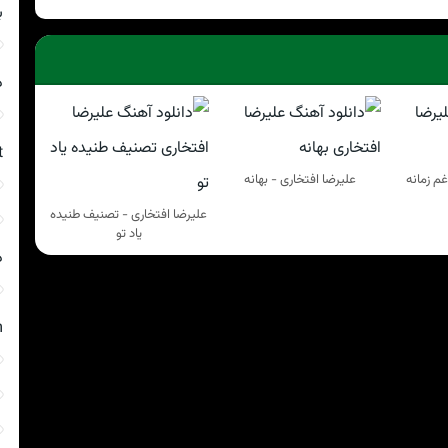
ب
د
t
غم زمانه
علیرضا افتخاری - بهانه
علیرضا افتخاری - تصنیف طنیده
یاد تو
د
m