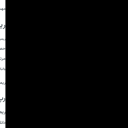
مهس
ری
ریمی
حص
مرت
والی
ریم
رپ
ریم
دان