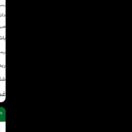
ریمی
دان
هیپ
باش
ریم
ریم
شا
غم