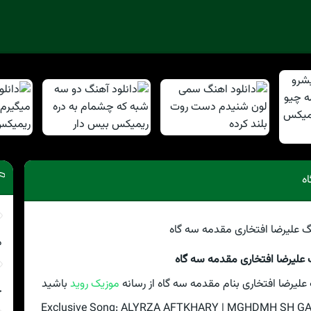
ه
م
 علیرضا افتخاری مقدمه سه گاه
لیرضا افتخاری بنام مقدمه سه گاه از رسانه
موزیک روید
باشید
چ
Exclusive Song: ALYRZA AFTKHARY | MGHDMH SH GAH W