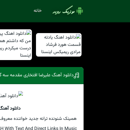
خانه
دانلود آهنگ علیرضا افتخاری مقدمه سه گا
دانلود آهنگ
همینک شنونده ترانه جدید خواننده معروف ع
ith Text And Direct Links In Music