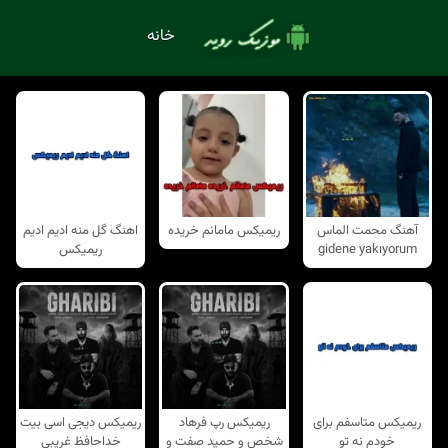
خانه
آهنگ محمت الماس
ریمیکس مامانم خریده
اهنگ گل منه ادیم ادیم
gidene yakıyorum
ریمیکس
ریمیکس متاسفم برای
ریمیکس رپ فرهاد
ریمیکس دیجی اسی بیت
خودم نه تو
شخص و حمید صفت و
خداحافظ غریبی