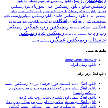
دانلود
دانلود ریمیکس شادمهر عقیلی
ریمیکس شایع
دانلود ریمیکس علی سورنا
دانلود ریمیکس
محلی
دانلود ریمیکس مسلک
دانلود
دانلود ریمیکس معین
دانلود ریمیکس مهستی
دانلود ریمیکس هایده
دانلود ریمیکس هیپهاپولوژیست
ریمیکس ناجی
دانلود
ریمیکس باشگاهی
ریمیکس رپ
ریمیکس هیچکس
ریمیکس رپ انگیزشی
ریمیکس رپ غمگین
ریمیکس
باشگاهی
ریمیکس رپ تند
ریمیکس
ریمیکس شاد
رپ و پاپ
ریمیکس رپ و کردی
ریمیکس غمگین
عاشقانه
ریمیکس قدیمی
تبلیغات متنی
https://musicpars4.ir/
دانلود رمان ایرانی
دانلود اهنگ برتر ایرانی
دانلود اهنگ یادته قسمت هورد فرشاد مرادی ریمیکس اینستا
دانلود اهنگ پیشرو من که داشتم همه چیو درست میکردم
ریمیکس اینستا
دانلود اهنگ سمی لون شنیدم دست روت بلند کرده
دانلود آهنگ دو سه شبه که چشمام به دره ریمیکس بیس دار
دانلود اهنگ ازت میگیرم حس بهتر ریمیکس اینستا غمگین