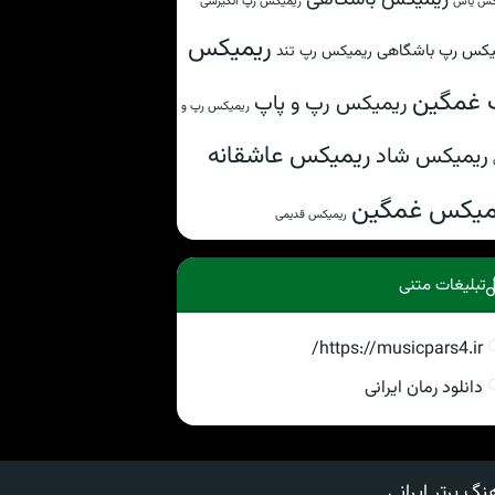
ریمیکس رپ انگیزشی
کس یاس
ریمیکس
یکس رپ باشگاهی
ریمیکس رپ تند
 غمگین
ریمیکس رپ و پاپ
ریمیکس رپ و
ریمیکس عاشقانه
ریمیکس شاد
میکس غمگین
ریمیکس قدیمی
تبلیغات متنی
https://musicpars4.ir/
دانلود رمان ایرانی
نگ برتر ایرانی