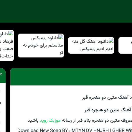
m
 آهنگ متین دو هنجره قبر
روف متین دو هنجره بنام قبر از رسانه
موزیک روید
باشید
Download New Song BY : MTYN DV HNJRH | GHBR With T