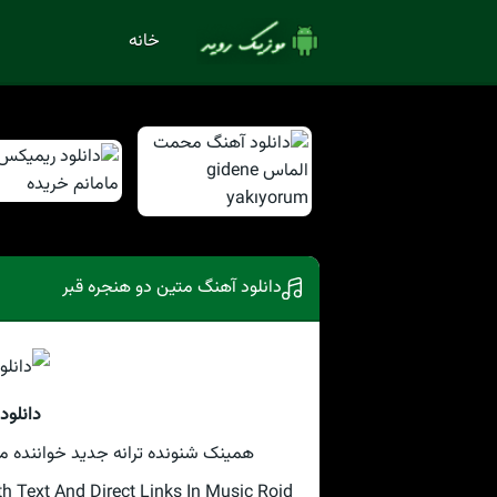
خانه
دانلود آهنگ متین دو هنجره قبر
دانلود
همینک شنونده ترانه جدید خواننده مع
ext And Direct Links In Music Roid