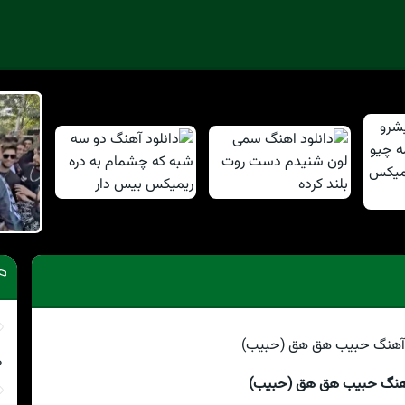
م
آهنگ حبيب هق هق (حبیب)