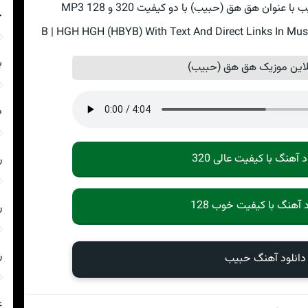
نوان هق هق (حبیب) با دو کیفیت 320 و 128 MP3
چ
ب
این موزیک هق هق (حبیب)
د
د آهنگ با کیفیت عالی 320
ر
د آهنگ با کیفیت خوب 128
ر
ر
دانلود آهنگ حبيب
ع