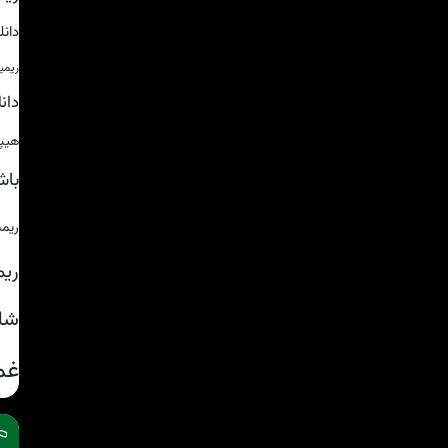
دان
ریمی
دان
هیپ
باش
ریم
ریم
شا
غم