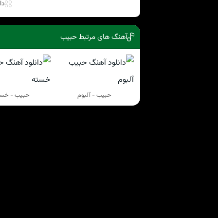
دا
آهنگ های مرتبط حبيب
حبيب - آلبوم
حبيب - خس