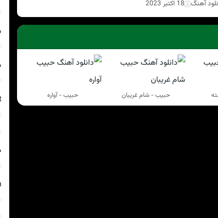
نلود آهنگ
18 اکتبر 2023
ب
د
ته
حبيب - شام غریبان
حبيب - آواره
t
د
m