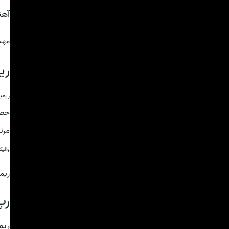
آه
مهس
ری
ریمی
حص
مرت
والی
ریم
رپ
ریم