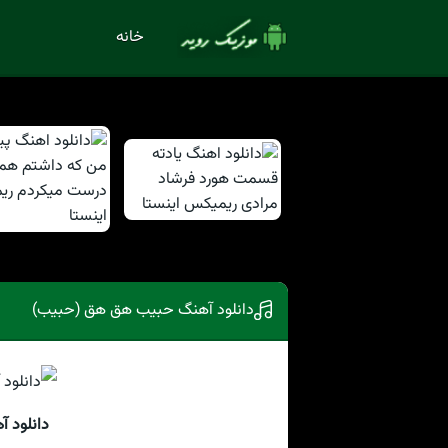
خانه
دانلود آهنگ حبيب هق هق (حبیب)
دانلود 