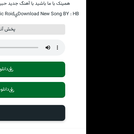
همینک با ما باشید با آهنگ جدید حبيب با ع
Download New Song BY : HBيB | HGH HGH (HBYB) With Text And Direct Links In Music Roid
پخش آنل
دانلو
دانلو