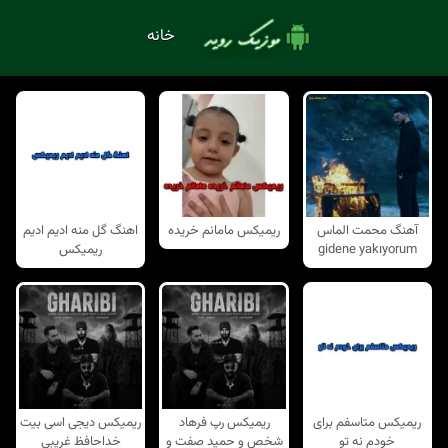
خانه
آهنگ محمت الماس
ریمیکس مامانم خریده
اهنگ گل منه ادیم ادیم
gidene yakıyorum
ریمیکس
ریمیکس متاسفم برای
ریمیکس رپ فرهاد
ریمیکس دیجی اسی بیت
خودم نه تو
شخص و حمید صفت و
خداحافظ غریبی