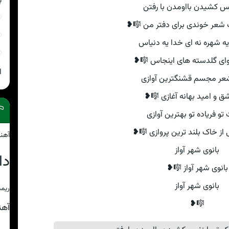
ب
فس کشیدن بااومدن با رفتن
شعر خوندی برای دفتر من 🎼❥
 یه شهره نه ای خدا یه دنیاس
وای گلدسته های اینجاس 🎼❥
ا
عر مجسم قشنگترین آوازی
ق و امید بهانه آغازی 🎼❥
و فریاده تو بهترین آوازی
از خاک بلند ترین پروازی 🎼❥
آهن
بانوی شهر آواز
دا
بانوی شهر آواز 🎼❥
بانوی شهر آواز
ریمی
🎼❥
آه