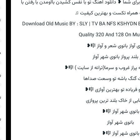
برای شما ❥ دانلود اهنگ تو با نفس کشیدن بااومدن با رفتن با
همراه تکست و بهترین کیفیت ♫
غ
Download Old Music BY : SLY | TV BA NFS KSHYDN
Quality 320 And 128 On Mus
ی آواز بانوی شعر و آواز 🎼❥
ه
لند پرواز بانوی شهر آواز
پراز غروب و سرما(ترانه از سایت ) 🎼❥
ر
 گنگ باشه تو وسعت صداها
فریاده تو بهترین آوازی 🎼❥
ر
ی از خاک بلند ترین پروازی
بانوی شهر آواز 🎼❥
ر
بانوی شهر آواز
بانوی شهر آواز 🎼❥