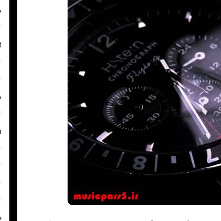
د
t
د
m
ص