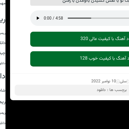
 تو با نفس کشیدن بااومدن با رفتن
مهس
ری
ریمی
د آهنگ با کیفیت عالی 320
دان
چیذ
د آهنگ با کیفیت خوب 128
دانل
دا
سلی
10 نوامبر 2022
برچسب ها :
دانلود
شاد
ریم
ریم
دانل