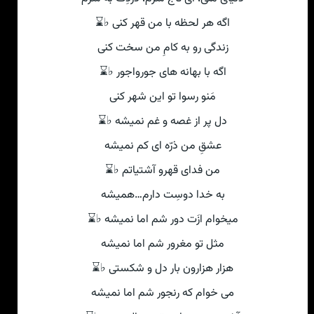
اگه هر لحظه با من قهر کنی ♭⌛
زندگی رو به کامِ من سخت کنی
اگه با بهانه های جورواجور ♭⌛
مَنو رسوا تو این شهر کنی
دل پر از غصه و غم نمیشه ♭⌛
عشقِ من ذرّه ای کم نمیشه
من فدای قهرو آشتیاتم ♭⌛
به خدا دوسِت دارم…همیشه
میخوام ازَت دور شم اما نمیشه ♭⌛
مثل تو مغرور شم اما نمیشه
هزار هزارون بار دل و شکستی ♭⌛
می خوام که رنجور شم اما نمیشه