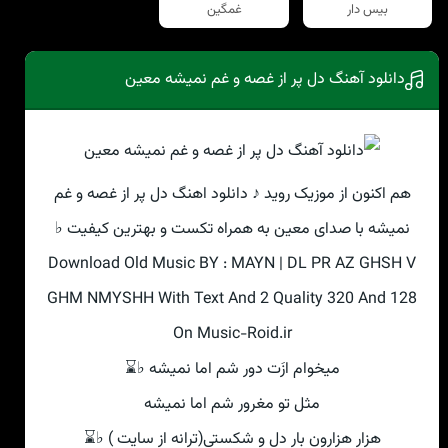
بیس دار
غمگین
دانلود آهنگ دل پر از غصه و غم نمیشه معین
هم اکنون از موزیک روید ♪ دانلود اهنگ دل پر از غصه و غم
نمیشه با صدای معین به همراه تکست و بهترین کیفیت ♭
Download Old Music BY : MAYN | DL PR AZ GHSH V
GHM NMYSHH With Text And 2 Quality 320 And 128
On Music-Roid.ir
میخوام ازَت دور شم اما نمیشه ♭⌛
مثل تو مغرور شم اما نمیشه
هزار هزارون بار دل و شکستی(ترانه از سایت ) ♭⌛