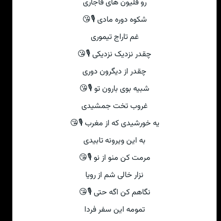
رو قلیون های قاجاری
شکوه دوره مادی 🎙😘
غم تاراج تیموری
چقدر نزدیک نزدیکی 🎙😘
چقدر از دیگرون دوری
شبیه بوی بارون تو 🎙😘
غروب تخت جمشیدی
یه خورشیدی که از مغرب 🎙😘
به این ویرونه تابیدی
مرمت کن منو از نو 🎙😘
نزار خالی شم از رویا
نگاهم کن اگه حتی 🎙😘
تمومه این سفر فردا