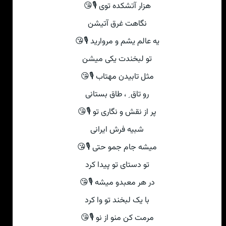
هزار آتشکده توی 🎙😘
نگاهت غرق آتیشن
یه عالم یشم و مروارید 🎙😘
تو لبخندت یکی میشن
مثل تابیدن مهتاب 🎙😘
رو تاق ِ ، طاق بستانی
پر از نقش و نگاری تو 🎙😘
شبیه فرش ایرانی
میشه جام جم‏و حتی 🎙😘
تو دستای تو پیدا کرد
در هر معبدو میشه 🎙😘
با یک لبخند تو وا کرد
مرمت کن منو از نو 🎙😘