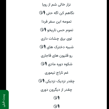
نزار خالی شم از رویا
نگاهم کن اگه حتی 🎙😘
تمومه این سفر فردا
تموم حس تاریخو 🎙😘
توی برق چشات داری
شبیه دخترک های 🎙😘
رو قلیون های قاجاری
شکوه دوره مادی 🎙😘
غم تاراج تیموری
چقدر نزدیک نزدیکی 🎙😘
چقدر از دیگرون دوری
پست قبلی
🎙😘
🎙😘