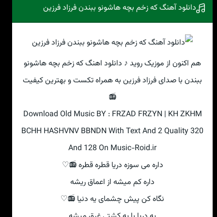
دانلود آهنگ که زخم بچه هاشونو ببندن فرزاد فرزین
هم اکنون از موزیک روید ♪ دانلود اهنگ که زخم بچه هاشونو
ببندن با صدای فرزاد فرزین به همراه تکست و بهترین کیفیت
📻
Download Old Music BY : FRZAD FRZYN | KH ZKHM
BCHH HASHVNV BBNDN With Text And 2 Quality 320
And 128 On Music-Roid.ir
داره می سوزه دریا قطره قطره 📻♡
داره کم میشه از اعماق ریشه
نگاه کن پیش چشمای یه دنیا 📻♡
یه دریا با یه کشتی غرق میشه