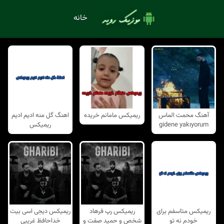
خانه
آهنگ محمت الماس
ریمیکس مامانم خریده
اهنگ گل منه ادیم ادیم
gidene yakıyorum
ریمیکس
ریمیکس متاسفم برای
ریمیکس رپ فرهاد
ریمیکس دیجی اسی بیت
خودم نه تو
شخص و حمید صفت و
خداحافظ غریبی