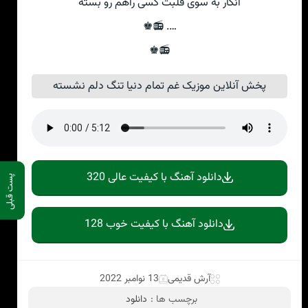
انگار به سوی قلبت کسی راهم رو بسته
…. 📻♚
📻♚
پخش آنلاین موزیک غم تمام دنیا تنگ دلم نشسته
دانلود آهنگ با کیفیت عالی 320
پست قبلی
دانلود آهنگ با کیفیت خوب 128
آرش قدیمی
13 نوامبر 2022
برچسب ها :
دانلود