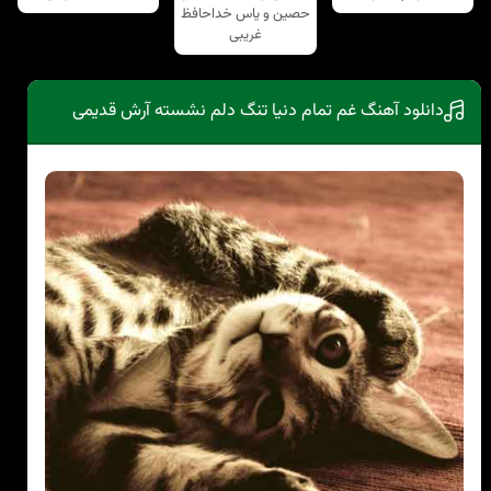
حصین و یاس خداحافظ
غریبی
دانلود آهنگ غم تمام دنیا تنگ دلم نشسته آرش قدیمی