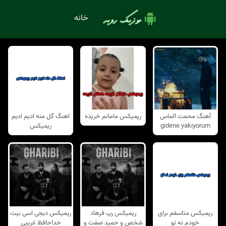
خانه
آهنگ محمت الماس
ریمیکس مامانم خریده
اهنگ گل منه ادیم ادیم
gidene yakıyorum
ریمیکس
ریمیکس متاسفم برای
ریمیکس رپ فرهاد
ریمیکس دیجی اسی بیت
خودم نه تو
شخص و حمید صفت و
خداحافظ غریبی