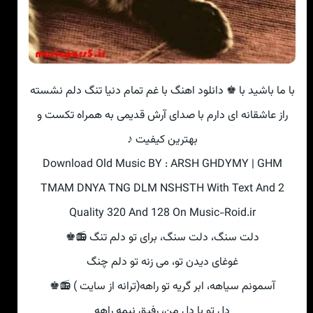
با ما باشید با ♚ دانلود اهنگ با غم تمام دنیا تنگ دلم نشسته
راز عاشقانه ای دارم با صدای آرش قدیمی به همراه تکست و
بهترین کیفیت ♪
Download Old Music BY : ARSH GHDYMY | GHM
TMAM DNYA TNG DLM NSHSTH With Text And 2
Quality 320 And 128 On Music-Roid.ir
دلت سنگ، دلت سنگ، برای تو دلم تنگ 📻♚
غوغای دیدن تو، می زنه تو دلم چنگ
آسمونم سیاهه، ابر گریه تو راهه(ترانه از سایت ) 📻♚
دل تو با دل من، رفیق نیمه راهه