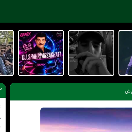
یوش
م