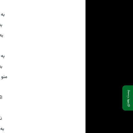
به 
به
به
به 
به
منو
پست بعدی
ا
نگ
به