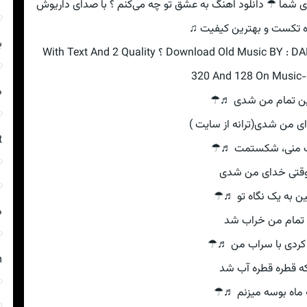
رای شما ☂ دانلود اهنگ به عشق تو چه می‌کنم ؟ با صدای داریوش
ه تکست و بهترین کیفیت ♫
ب
Download Old Music BY : DARYVSH | BH ASHGH TV CHH MY‌KNM ؟ With Text And 2 Quality
320 And 128 On Music-R
د
ین تمام من شدی ♬☂
ی من شدی(ترانه از سایت )
t
 منی‌، شکستمت ♬☂
قتی‌ خدای من شدی
ین به یک نگاه تو ♬☂
د
تمام من خراب شد
کردی با سراب من ♬☂
m
ه قطره قطره آب شد
 ماه بوسه میزنم ♬☂