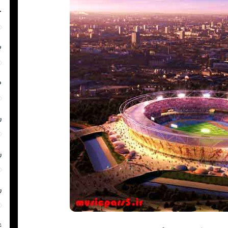
چ
ب
د
ر
ر
ر
ع