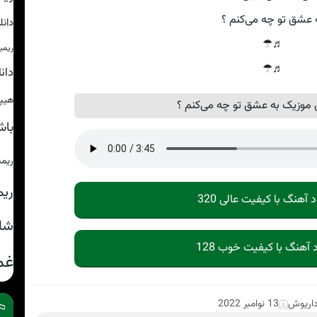
 عشق تو چه می‌کنم ؟
دان
♬☂
ریمی
♬☂
دان
هیپ
موزیک به عشق تو چه می‌کنم ؟
باش
ریم
ریم
د آهنگ با کیفیت عالی 320
شا
د آهنگ با کیفیت خوب 128
غم
اریوش
13 نوامبر 2022