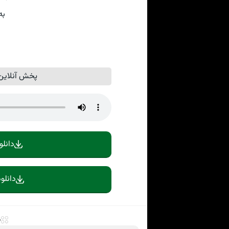
به
پخش آنلاین 
دانلو
دانلو
د