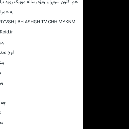
هم اکنون سوپرایز ویژه رسانه موزیک روید ب
به همرا
oid.ir
بب
اوج صدا
بت
و
بب
چه 
ک
به