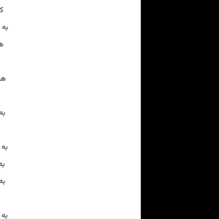
که
به 
ه
هن
به
به 
به
به
به 