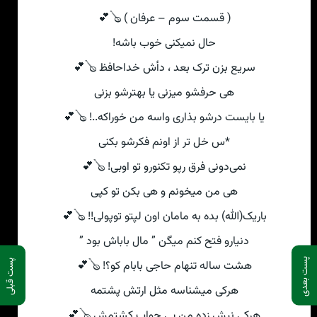
( قسمت سوم – عرفان ) 🪕💕
حال نمیکنی‌ خوب باشه!
سریع بزن ترک بعد ، دأش خداحافظ 🪕💕
هی‌ حرفشو میزنی یا بهترشو بزنی‌
یا بایست درشو بذاری واسه من خوراکه..! 🪕💕
*س خل تر از اونم فکرشو بکنی‌
نمی‌دونی فرق رپو تکنورو تو اوبی! 🪕💕
هی‌ من میخونم و هی‌ بکن تو کپی
باریک(الله) بده به مامان اون لپتو توپولی!! 🪕💕
دنیارو فتح کنم میگن ” مال باباش بود ”
پست بعدی
پست قبلی
هشت ساله تنهام حاجی بابام کو؟! 🪕💕
هرکی‌ میشناسه مثل ارتش پشتمه
هرکی‌ نیش زده من بی‌ جواب کشتمش 🪕💕