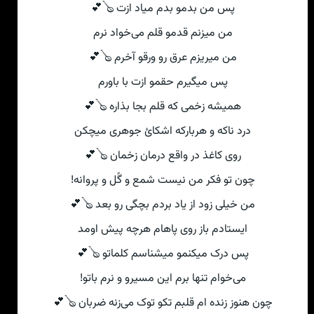
پس من بدمو بدم میاد ازت 🪕💕
من میزنم قدمو قلم می‌خواد نرم
من میریزم عرق رو ورقو آخرم 🪕💕
پس میگیرم حقمو ازت با باورم
همیشه زخمی که قلم بجا بذاره 🪕💕
درد ناکه و هربارکه اشکائ جوهری میچکن
روی کاغذ در واقع درمان زخمان 🪕💕
چون تو فکر من نیست شمع و گًل و پروانه!
من خیلی‌ زود از یاد بردم بچگی‌ رو بعد 🪕💕
ایستادم باز روی پاهام هرچه پیش اومد
پس درک میکنمو میشناسم کلماتو 🪕💕
می‌خوام تنها برم این مسیرو و نرم باتو!
چون هنوز زنده ام قلبم تکو توک می‌زنه ضربان 🪕💕