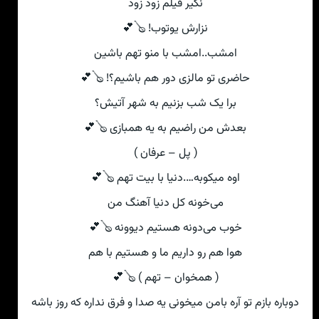
نگیر فیلم زود زود
نزارش یوتوب! 🪕💕
امشب..امشب با منو تهم باشین
حاضری تو مالزی دور هم باشیم؟! 🪕💕
برا یک شب بزنیم به شهر آتیش؟
بعدش من راضیم به یه همبازی 🪕💕
( پل – عرفان )
اوه میکوبه….دنیا با بیت تهم 🪕💕
می‌خونه کل دنیا آهنگ من
خوب می‌دونه هستیم دیوونه 🪕💕
هوا هم رو داریم ما و هستیم با هم
( همخوان – تهم ) 🪕💕
دوباره بازم تو آره بامن میخونی‌ یه صدا و فرق نداره که روز باشه