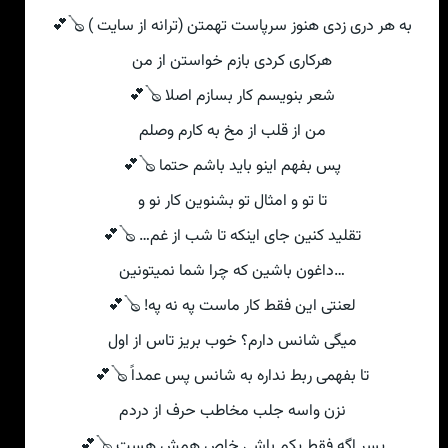
به هر دری زدی هنوز سرپاست تهمتن (ترانه از سایت ) 🪕💕
هرکاری کردی بازم خواستن از من
شعر بنویسم کار بسازم اصلا 🪕💕
من از قلب از مخ به کارم وصلم
پس بفهم اینو باید باشم حتما 🪕💕
تا تو و امثال تو بشنوین کار نو و
تقلید کنین جای اینکه تا شب از غم… 🪕💕
…داغون باشین که چرا شما نمیتونین
لعنتی این فقط کار ماست په نه په! 🪕💕
میگی‌ شانس دارم؟ خوب بریز تاس از اول
تا بفهمی ربط نداره به شانس پس عمداً 🪕💕
نزن واسه جلب مخاطب حرف از دردم
پسر اگه فقط یکم باشی‌ خاص همش هست 🪕💕