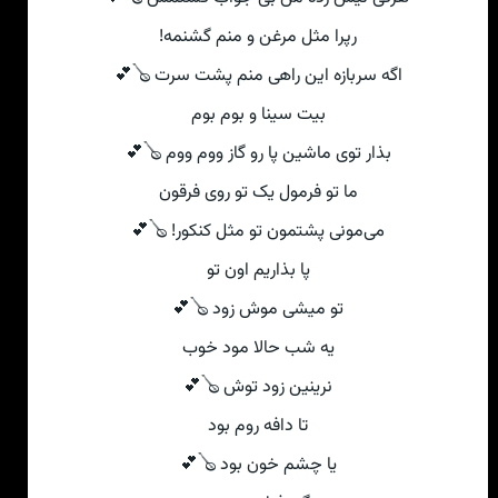
رپرا مثل مرغن و منم گشنمه!
اگه سربازه این راهی‌ منم پشت سرت 🪕💕
بیت سینا و بوم بوم
بذار توی ماشین پا رو گاز ووم ووم 🪕💕
ما تو فرمول یک تو روی فرقون
می‌مونی پشتمون تو مثل کنکور! 🪕💕
پا بذاریم اون تو
تو میشی‌ موش زود 🪕💕
یه شب حالا مود خوب
نرینین زود توش 🪕💕
تا دافه روم بود
یا چشم خون بود 🪕💕