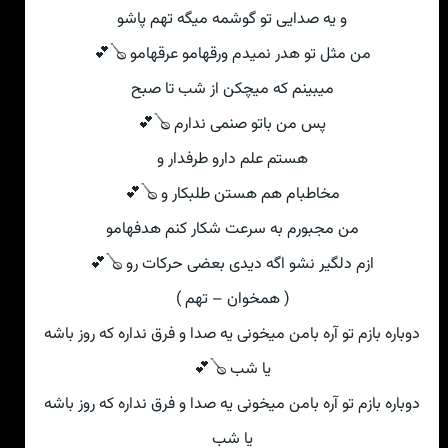
و یه صدایی تو گوشمه میگه تهم پاشو
من مثل تو هدر نمیدم ورقهامو عرقهامو 🪕💕
میبینم که میچکن از شب تا صبح
پس من باتو صنمی ندارم 🪕💕
هستم علم دارو طرفدار و
مخاطبام هم هستن طلبکار و 🪕💕
من مجبورم به سرعت شکار کنم هدفهامو
ازم دلگیر نشو اگه دیدی بعضی‌ حرکات رو 🪕💕
( همخوان – تهم )
دوباره بازم تو آره بامن میخونی‌ یه صدا و فرق نداره که روز باشه
یا شب 🪕💕
دوباره بازم تو آره بامن میخونی‌ یه صدا و فرق نداره که روز باشه
یا شب