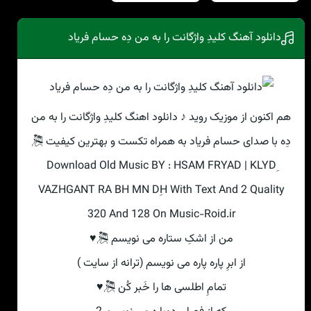
دانلود آهنگ کلیدِ واژگانت را به من دِه حسام فریاد
هم اکنون از موزیک روید ♪ دانلود اهنگ کلیدِ واژگانت را به من
دِه با صدای حسام فریاد به همراه تکست و بهترین کیفیت 🎘
Download Old Music BY : HSAM FRYAD | KLYDِ
VAZHGANT RA BH MN DِH With Text And 2 Quality
320 And 128 On Music-Roid.ir
من از اشکِ ستاره می نویسم 🎘♥
از ابرِ پاره پاره می نویسم (ترانه از سایت )
تمامِ اطلسی ها را خَبر کُن 🎘♥