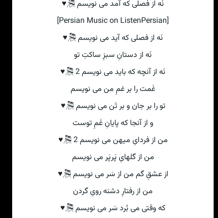
نَه از فصلی که آمد می نویسم 🎘♥
[Persian Music on ListenPersian]
نَه از فصلی که آید می نویسم 🎘♥
نَه از دستانِ سبزِ ساکتِ تو
نَه از آنچه که باید می نویسم 2 🎘♥
غَمت را بر غمِ من می نویسم
تو را بر جان و بر تَن می نویسم 🎘♥
و از آنجا که پایانِ غَمِ توست
من از فردایِ میهن می نویسم 2 🎘♥
من از گلهایِ پَرپَر می نویسم
از عشقِ گم من از سَر می نویسم 🎘♥
من از رفتارِ دشنه رویِ گردن
که وقتی می بُرد سَر می نویسم 🎘♥