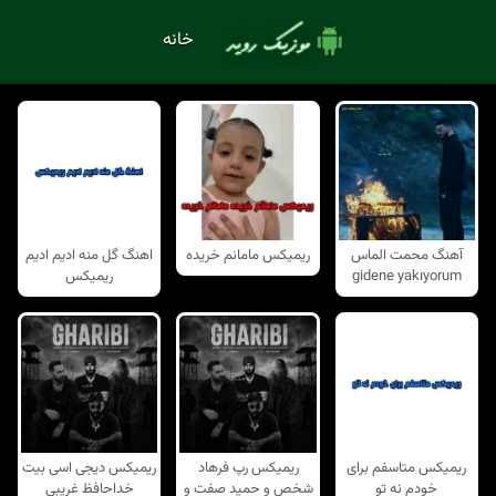
خانه
آهنگ محمت الماس
ریمیکس مامانم خریده
اهنگ گل منه ادیم ادیم
gidene yakıyorum
ریمیکس
ریمیکس متاسفم برای
ریمیکس رپ فرهاد
ریمیکس دیجی اسی بیت
خودم نه تو
شخص و حمید صفت و
خداحافظ غریبی