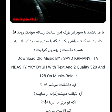
با ما باشید با سوپرایز بزرگ این ساعت رسانه موزیک روید 🎻
دانلود اهنگ تو نباشی یکی دیگه با صدای سعید کرمانی به
همراه تکست و بهترین کیفیت ♪
Download Old Music BY : SAYD KRMANY | TV
NBASHY YKY DYGH With Text And 2 Quality 320 And
128 On Music-Roid.ir
آره عاشقت میشم 🎻♡
آره لایقت میشم(ترانه از سایت )
اگه تو بزنی به دریا 🎻♡
آره قایقت میشم